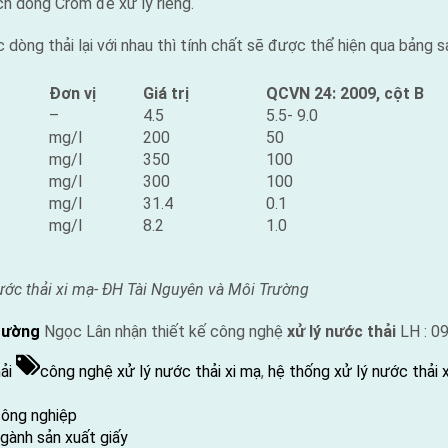
ch dòng Crom để xử lý riêng.
c dòng thải lại với nhau thì tính chất sẽ được thể hiện qua bảng s
Đơn vị
Giá trị
QCVN 24: 2009, cột B
–
4.5
5.5- 9.0
mg/l
200
50
mg/l
350
100
mg/l
300
100
mg/l
31.4
0.1
mg/l
8.2
1.0
ước thải xi mạ- ĐH Tài Nguyên và Môi Trường
rường
Ngọc Lân nhận thiết kế công nghệ
xử lý nước thải
LH : 0
Tags:
ải
công nghệ xử lý nước thải xi mạ
,
hệ thống xử lý nước thải 
công nghiệp
ngành sản xuất giấy