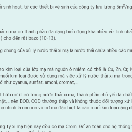
3
nh hoạt: từ các thiết bị vệ sinh của công ty lưu lượng 5m
/ng
 mạ có thành phần đa dạng biến động khá nhiều về tính chấ
3) cho đến rất bazo (10-13).
ung của xử lý nước thải xi mạ là nước thải chứa nhiều các mu
 loại của lớp mạ mà nguồn ô nhiễm có thể là Cu, Zn, Cr, N
 muối kim loại được sử dụng mà việc xử lý nước thải xi mạ tron
ố như cyanua, sunfat, amoni, cromat,…
 cơ ít có trong nước thải xi mạ, thành phần chủ yếu là chất
ặt,… nên BOD, COD thường thấp và không thuộc đối tượng xử l
mạ chính là các ion vô cơ mà đặc biệt là các muối kim loại nặng nh
ng ty xi mạ hiện nay đều có mạ Crom. Để an toàn cho hệ thống