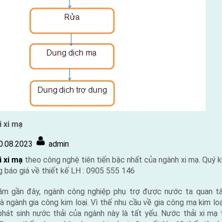
i xi mạ
By
0.08.2023
admin
i xi mạ
theo công nghệ tiên tiến bậc nhất của ngành xi mạ. Quý 
 báo giá về thiết kế LH : 0905 555 146
ăm gần đây, ngành công nghiệp phụ trợ được nước ta quan t
 là ngành gia công kim loại. Vì thế nhu cầu về gia công mạ kim lo
hát sinh nước thải của ngành này là tất yếu. Nước thải xi mạ 