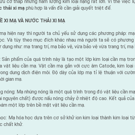
ữu cơ thấp nhưng hàm lượng kim loại nặng rất lớn. Vì thế việc 
c thải xi mạ
phù hợp là vấn đề cần giải quyết triệt để.
 XI MẠ VÀ NƯỚC THẢI XI MẠ
 mạ hiện nay thì người ta chủ yếu sử dụng các phương pháp: mạ
ọc. Và tùy theo mục đích khác nhau mà người ta sẽ có phương
 dụng như: mạ trang trí, mạ bảo vệ, vừa bảo vệ vừa trang trí, mạ 
 phẩm của quá trình này là tạo một lớp kim loại cần mạ tron
a vật liệu cần mạ. Vật cần mạ gắn với cực âm Catode, kim loại
ong dung dịch điện môi. Độ dày của lớp mạ tỉ lệ thuận với cườ
ời gian mạ.
g: Mạ nhúng nóng là một quá trình trong đó vật liệu cần mạ
oại nguyên chất) được nấu nóng chảy ở nhiệt độ cao. Kết quả của 
bám một lớp trên bề mặt vật liệu cần mạ.
Mạ hóa học dựa trên cơ sở khử ion kim loại thành kim loại từ
c chất khử.