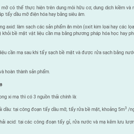
có thể thực hiện trên dung môi hữu cơ, dung dịch kiềm và n
p tẩy dầu mỡ điện hóa hay bằng siêu âm.
axid: làm sạch các sản phẩm ăn mòn (oxit kim lọai hay các lọa
ó) khỏi bề mặt vật liệu cần mạ bằng phương pháp hóa học hay p
 cần mạ sau khi tẩy sạch bề mặt và được rửa sạch bằng nướ
hoàn thành sản phẩm.
ạ
ong xi mạ thì có 3 nguồn thải chính là:
3
u: tại công đoạn tẩy dầu mỡ, tẩy rửa bề mặt, khoảng 5m
/n
cid: tại các công đoạn tẩy gỉ, rửa nước và mạ kẽm lưu lượ