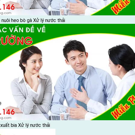
n nuôi heo bò gà
Xử lý nước thải
xuất bia
Xử lý nước thải