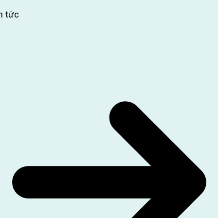
n tức