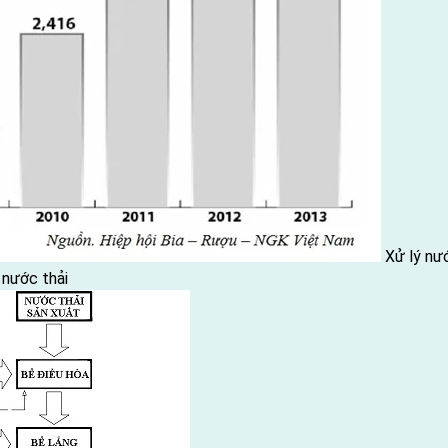
Xử lý nướ
 nước thải