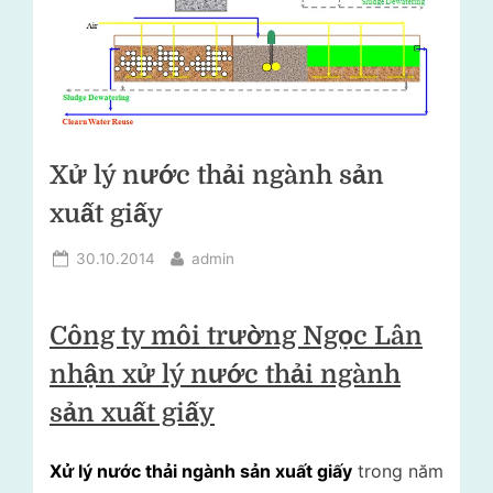
lý
i
rác
t
thải
–
r
Tư
ư
vấn
ờ
môi
Xử lý nước thải ngành sản
trường
n
xuất giấy
g
N
Posted
By
30.10.2014
admin
on
g
ọ
Công ty môi trường Ngọc Lân
c
nhận xử lý nước thải ngành
L
sản xuất giấy
â
n
Xử lý nước thải ngành sản xuất giấy
trong năm