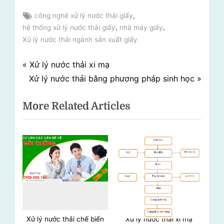
Tags:
,
công nghệ xử lý nước thải giấy
,
,
hệ thống xử lý nước thải giấy
nhà máy giấy
Xử lý nước thải ngành sản xuất giấy
Điều
P
Xử lý nước thải xi mạ
N
r
Xử lý nước thải bằng phương pháp sinh học
hướng
e
e
More Related Articles
bài
x
v
t
i
viết
P
o
o
u
s
s
t
P
:
o
s
t
Xử lý nước thải chế biến
Xử lý nước thải xi mạ