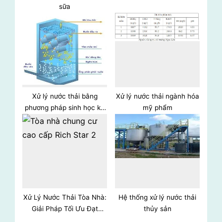
sữa
:
Xử lý nước thải bằng
Xử lý nước thải ngành hóa
phương pháp sinh học kỵ
mỹ phẩm
khí
Xử Lý Nước Thải Tòa Nhà:
Hệ thống xử lý nước thải
Giải Pháp Tối Ưu Đạt
thủy sản
Chuẩn Quốc Gia Cho