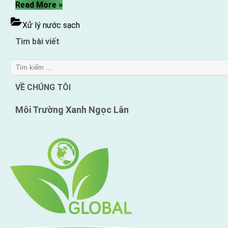
“Xử
Read More
»
lý
Xử lý nước sạch
nước
bằng
Tìm bài viết
màng
thẩm
thấu
ngược
VỀ CHÚNG TÔI
RO”
Môi Trường Xanh
Ngọc Lân