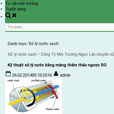
Tư vấn môi trường
Tuyển dụng
Toggle
search
Tìm
form
kiếm
cho:
Danh mục:
Xử lý nước sạch
Xử lý nước sạch – Công Ty Môi Trường Ngọc Lân chuyên xử l
Kỹ thuật xử lý nước bằng màng thẩm thấu ngược RO
Posted
By
26.02.2014
05.10.2016
admin
on