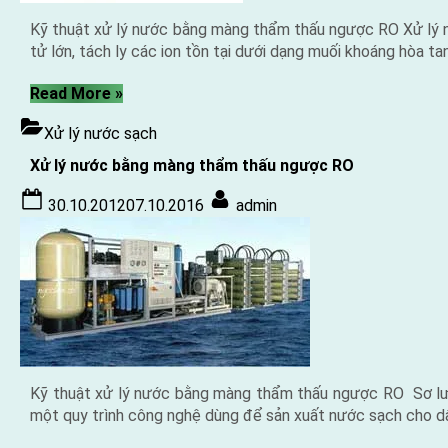
Kỹ thuật xử lý nước bằng màng thẩm thấu ngược RO Xử lý n
tử lớn, tách ly các ion tồn tại dưới dạng muối khoáng hòa t
“Kỹ
Read More
»
thuật
Xử lý nước sạch
xử
lý
Xử lý nước bằng màng thẩm thấu ngược RO
nước
Posted
By
bằng
30.10.2012
07.10.2016
admin
on
màng
thẩm
thấu
ngược
RO”
Kỹ thuật xử lý nước bằng màng thẩm thấu ngược RO Sơ lượ
một quy trình công nghệ dùng để sản xuất nước sạch cho d