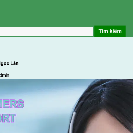
Ngọc Lân
y
dmin