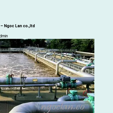
– Ngoc Lan co.,ltd
y
dmin