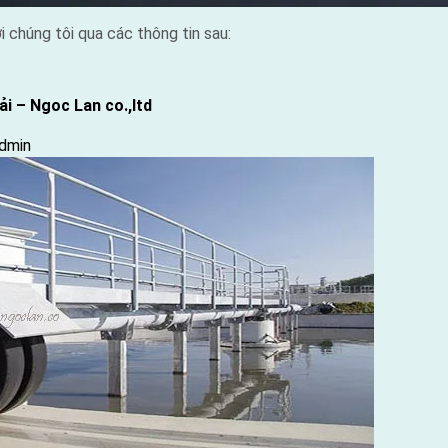
i chúng tôi qua các thông tin sau:
i – Ngoc Lan co.,ltd
y
dmin