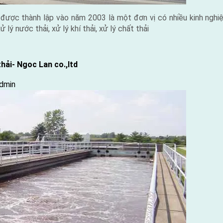
được thành lập vào năm 2003 là một đơn vị có nhiều kinh ngh
 lý nước thải, xử lý khí thải, xử lý chất thải
hải- Ngoc Lan co.,ltd
y
dmin