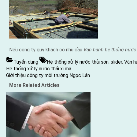
Nếu công ty quý khách có nhu cầu
Vận hành hệ thống nước 
Tags:
Tuyển dụng
Hệ thống xử lý nước thải sơn
,
slider
,
Vận h
Điều
Previous
Hệ thống xử lý nước thải xi mạ
hướng
Post:
Next
Giới thiệu công ty môi trường Ngọc Lân
bài
Post:
More Related Articles
viết