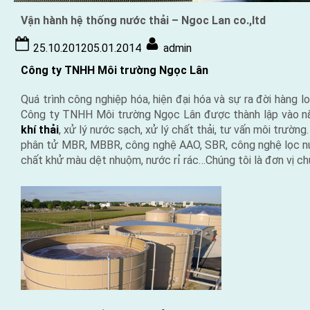
Vận hành hệ thống nước thải – Ngoc Lan co.,ltd
Posted
By
25.10.2012
05.01.2014
admin
on
Công ty TNHH Môi trường Ngọc Lân
Quá trình công nghiệp hóa, hiện đại hóa và sự ra đời hàng 
Công ty TNHH Môi trường Ngọc Lân
được thành lập vào nă
khí thải
, xử lý nước sạch, xử lý chất thải, tư vấn môi trường
phân tử MBR, MBBR, công nghệ AAO, SBR, công nghệ lọc nướ
chất khử màu dệt nhuộm, nước rỉ rác…Chúng tôi là đơn vị ch