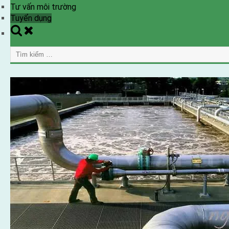
Tư vấn môi trường
Tuyển dụng
Toggle
search
Tìm
form
kiếm
cho: