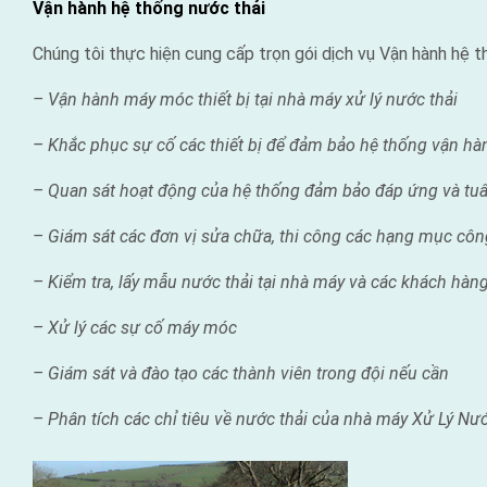
Vận hành hệ thống nước thải
Chúng tôi thực hiện cung cấp trọn gói dịch vụ Vận hành hệ 
– Vận hành máy móc thiết bị tại nhà máy xử lý nước thải
– Khắc phục sự cố các thiết bị để đảm bảo hệ thống vận hà
– Quan s
át ho
ạt
đ
ộng c
ủa h
ệ th
ống
đ
ảm b
ảo
đ
áp
ứng v
à t
u
â
– Giám sát các đơn vị sửa chữa, thi công các hạng mục công
– Kiểm tra, lấy mẫu nước thải tại nhà máy và các khách hàng
– Xử lý các sự cố máy móc
– Gi
á
m s
át v
à
đ
ào t
ạo c
ác th
ành
vi
ên trong
đ
ội n
ếu c
ần
– Phân tích các chỉ tiêu về nước thải của nhà máy Xử Lý Nư