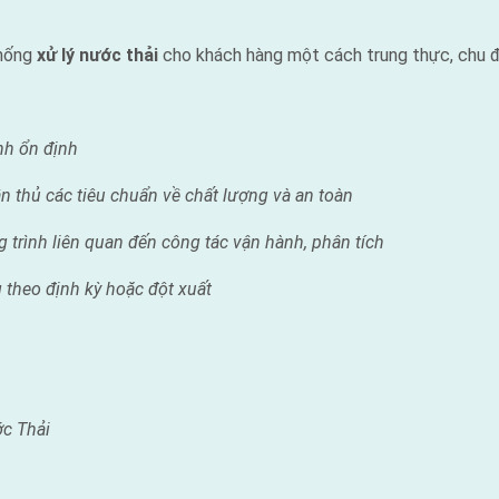
thống
xử lý nước thải
cho khách hàng một cách trung thực, chu đá
nh ổn định
n th
ủ c
ác ti
êu chu
ẩn v
ề ch
ất l
ượng v
à an to
àn
 trình liên quan đến công tác vận hành, phân tích
 theo định kỳ hoặc đột xuất
ớc Thải