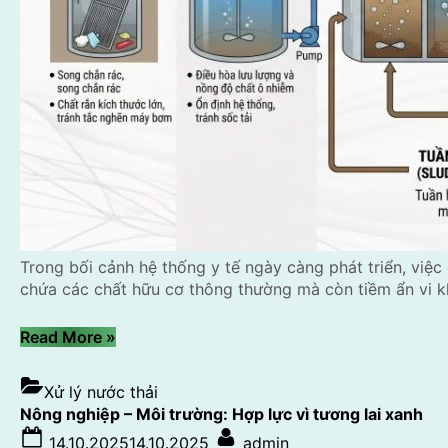
Cao
Ốc,
Khách
Sạn”
Trong bối cảnh hệ thống y tế ngày càng phát triển, việc
chứa các chất hữu cơ thông thường mà còn tiềm ẩn vi k
“Xử
Read More
»
lý
nước
Xử lý nước thải
thải
Nông nghiệp – Môi trường: Hợp lực vì tương lai xanh
bệnh
Posted
By
14.10.2025
14.10.2025
admin
viện