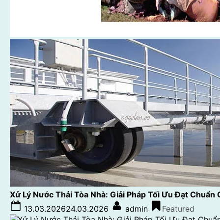
Xử Lý Nước Thải Tòa Nhà: Giải Pháp Tối Ưu Đạt Chuẩn
Posted
By
13.03.2026
24.03.2026
admin
Featured
on