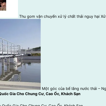
Thu gom vận chuyển xử lý chất thải nguy hại
Xử 
Một góc của bể lắng nước thải – Ng
 Quốc Gia Cho Chung Cư, Cao Ốc, Khách Sạn