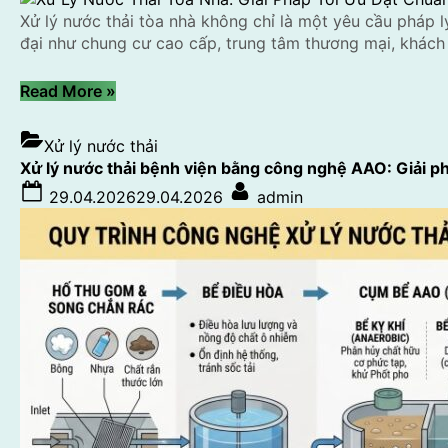
Xử lý nước thải tòa nhà không chỉ là một yêu cầu pháp 
đại như chung cư cao cấp, trung tâm thương mại, khách
“Xử
Read More
»
Lý
Nước
Xử lý nước thải
Thải
Xử lý nước thải bệnh viện bằng công nghệ AAO: Giải ph
Tòa
Posted
By
29.04.2026
29.04.2026
admin
Nhà:
on
Giải
Pháp
Tối
Ưu
Đạt
Chuẩn
Quốc
Gia
Cho
Chung
Cư,