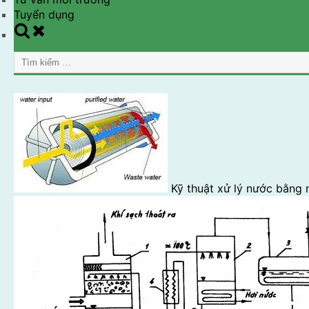
Tuyển dụng
Toggle
search
Tìm
form
kiếm
cho:
Kỹ thuật xử lý nước bằng