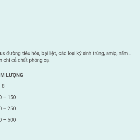
rus đường tiêu hóa, bại liệt, các loại ký sinh trùng, amip, nấm…
m chí cả chất phóng xạ.
ÀM LƯỢNG
– 8
0 – 150
0 – 250
0 – 500