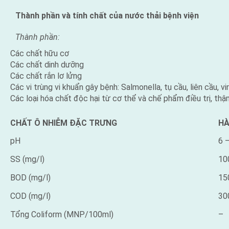
Thành phần và tính chất của nước thải bệnh viện
Thành phần:
Các chất hữu cơ
Các chất dinh dưỡng
Các chất rắn lơ lửng
Các vi trùng vi khuẩn gây bệnh: Salmonella, tụ cầu, liên cầu, vi
Các loại hóa chất độc hại từ cơ thể và chế phẩm điều trị, thậ
CHẤT Ô NHIỄM ĐẶC TRƯNG
H
pH
6 
SS (mg/l)
10
BOD (mg/l)
15
COD (mg/l)
30
Tổng Coliform (MNP/100ml)
–