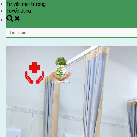
Tư vấn môi trường
Tuyển dụng
Toggle
search
Tìm
form
kiếm
cho: