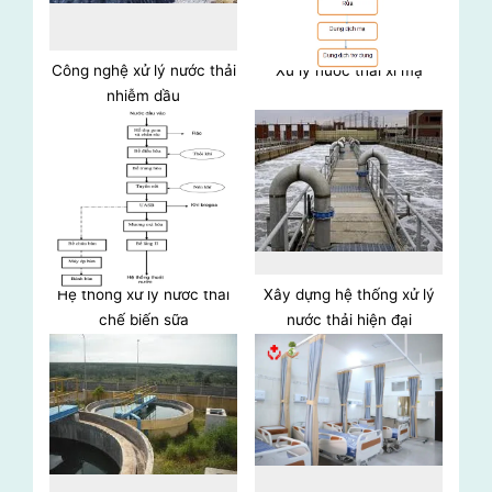
o
:
s
t
Công nghệ xử lý nước thải
Xử lý nước thải xi mạ
nhiễm dầu
:
Hệ thống xử lý nước thải
Xây dựng hệ thống xử lý
chế biến sữa
nước thải hiện đại