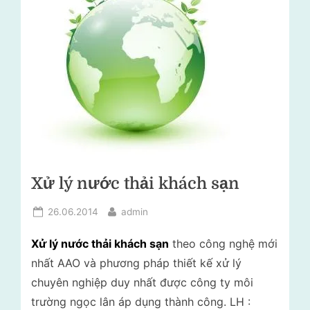
lý
i
rác
t
thải
–
r
Tư
ư
vấn
ờ
môi
trường
n
g
N
Xử lý nước thải khách sạn
g
ọ
Posted
By
26.06.2014
admin
c
on
Xử lý nước thải khách sạn
theo công nghệ mới
L
nhất AAO và phương pháp thiết kế xử lý
â
chuyên nghiệp duy nhất được công ty môi
n
trường ngọc lân áp dụng thành công. LH :