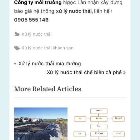
Công ty môi trường
Ngọc Lân nhận xây dựng
báo giá hệ thống
xử lý nước thải,
liên hệ
:
0905 555 146
Xử lý nước thải
Tags:
Xử lý nước thải khách sạn
Điều
P
Xử lý nước thải mía đường
r
N
Xử lý nước thải chế biến cà phê
hướng
e
e
More Related Articles
bài
v
x
i
t
viết
o
P
u
o
s
s
P
t