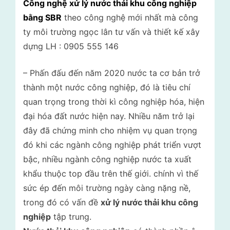
Công nghệ xử lý nước thải khu công nghiệp
lý
i
rác
bằng SBR
theo công nghệ mới nhất mà công
t
thải
ty môi trường ngọc lân tư vấn và thiết kế xây
–
r
dựng LH : 0905 555 146
Tư
ư
vấn
ờ
môi
– Phấn đấu đến năm 2020 nước ta cơ bản trở
trường
n
thành một nước công nghiệp, đó là tiêu chí
quan trọng trong thời kì công nghiệp hóa, hiện
g
đại hóa đất nước hiện nay. Nhiều năm trở lại
N
đây đã chứng minh cho nhiệm vụ quan trọng
g
đó khi các ngành công nghiệp phát triển vượt
ọ
bậc, nhiều ngành công nghiệp nước ta xuất
c
khẩu thuộc top đầu trên thế giới. chính vì thế
L
sức ép đến môi trường ngày càng nặng nề,
â
trong đó có vấn đề
xử lý nước thải khu công
n
nghiệp
tập trung.