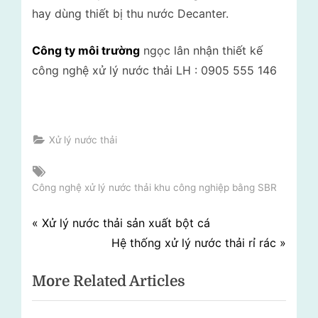
hay dùng thiết bị thu nước Decanter.
Công ty môi trường
ngọc lân nhận thiết kế
công nghệ xử lý nước thải LH : 0905 555 146
Xử lý nước thải
Tags:
Công nghệ xử lý nước thải khu công nghiệp bằng SBR
Điều
P
Xử lý nước thải sản xuất bột cá
r
N
Hệ thống xử lý nước thải rỉ rác
hướng
e
e
More Related Articles
bài
v
x
i
t
viết