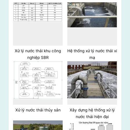
o
P
u
o
s
s
P
t
o
:
s
t
Xử lý nước thải khu công
Hệ thống xử lý nước thải xi
nghiệp SBR
mạ
:
Xử lý nước thải thủy sản
Xây dựng hệ thống xử lý
nước thải hiện đại