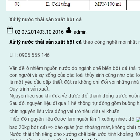
Xử lý nước thải sản xuất bột cá
Posted
By
02.07.2014
03.10.2016
admin
on
Xử lý nước thải sản xuất bột cá
theo công nghệ mới nhất
LH : 0905 555 146
Vấn đề ô nhiễm nguồn nước do ngành chế biến bột cá thải t
con người và sự sống của các loài thủy sinh cũng như các 
là một yêu cầu cấp thiết đặt ra không chỉ đối với những nh
Quy trình sản xuất:
Nguyên liệu sau khi đưa về được đổ thành đống trước xưởng
Sau đó, nguyên liệu đi qua 1 hệ thống tự đông gồm buồng h
chín nguyên liệu vừa đóng vai trò tiêu diệt vi khuẩn.
Tiếp đó nguyên liệu được làm nguội lần 1 xuống nhiệt độ
bao 20kg bột cá) => bảo quản (nơi thoáng mát, không chất t
Nước thải tính riêng cho xưởng chế biến ước tính khoảng 4