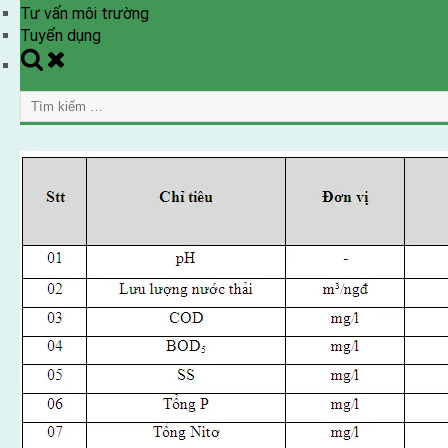
Tư vấn môi trường
Tuyển dụng
Toggle
search
Tìm
form
kiếm
cho: