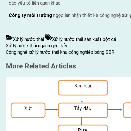
các yếu tố liên quan khác.
Công ty môi trường
ngọc lân nhận thiết kế công nghệ
xử l
Tags:
Xử lý nước thải
Xử lý nước thải sản xuất bột cá
Previous
Điều
Xử lý nước thải ngành giặt tẩy
Post:
Next
Công nghệ xử lý nước thải khu công nghiệp bằng SBR
hướng
Post:
More Related Articles
bài
viết