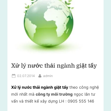
lý
i
rác
t
thải
–
r
Tư
ư
vấn
ờ
môi
trường
n
g
N
Xử lý nước thải ngành giặt tẩy
g
ọ
Posted
By
02.07.2014
admin
c
on
Xử lý nước thải ngành giặt tẩy
theo công nghệ
L
mới nhất mà
công ty môi trường
ngọc lân tư
â
vấn và thiết kế xây dựng LH : 0905 555 146
n