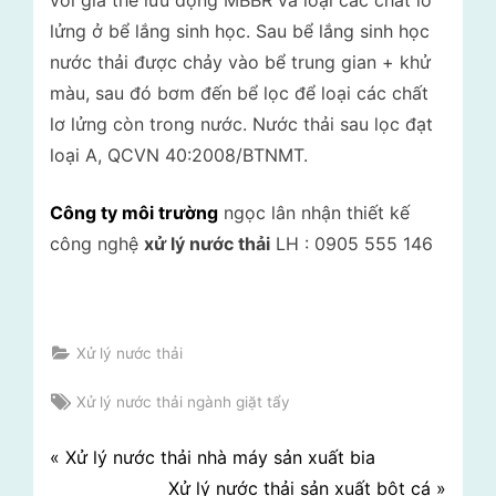
với giá thể lưu động MBBR và loại các chất lơ
lửng ở bể lắng sinh học. Sau bể lắng sinh học
nước thải được chảy vào bể trung gian + khử
màu, sau đó bơm đến bể lọc để loại các chất
lơ lửng còn trong nước. Nước thải sau lọc đạt
loại A, QCVN 40:2008/BTNMT.
Công ty môi trường
ngọc lân nhận thiết kế
công nghệ
xử lý nước thải
LH : 0905 555 146
Xử lý nước thải
Tags:
Xử lý nước thải ngành giặt tẩy
Điều
P
Xử lý nước thải nhà máy sản xuất bia
r
N
Xử lý nước thải sản xuất bột cá