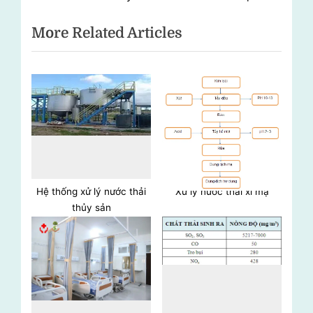
hướng
e
e
More Related Articles
bài
v
x
i
t
viết
o
P
u
o
s
s
P
t
o
:
s
t
Hệ thống xử lý nước thải
Xử lý nước thải xi mạ
thủy sản
: