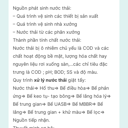
Nguồn phát sinh nước thải:
– Quá trình vệ sinh các thiết bị sản xuất
– Quá trình vệ sinh nhà xưởng
– Nước thải từ các phân xưởng
Thành phần tính chất nước thải:
Nước thải bị ô nhiễm chủ yếu là COD và các
chất hoạt động bề mặt, lượng hóa chất hay
nguyên liệu rơi xuống sàn,…các chỉ tiêu đặc
trưng là COD ; pH; BOD; SS và độ màu.
Quy trình
xử lý nước thải
giặt tẩy:
Nước thải=> Hố thu=> Bể điều hòa=> Bể phản
ứng=> Bể keo tụ- tạo bông=> Bể lắng hóa lý=>
Bể trung gian=> Bể UASB=> Bể MBBR=> Bể
lắng=> Bể trung gian + khử màu=> Bể lọc=>
Nguồn tiếp nhận.