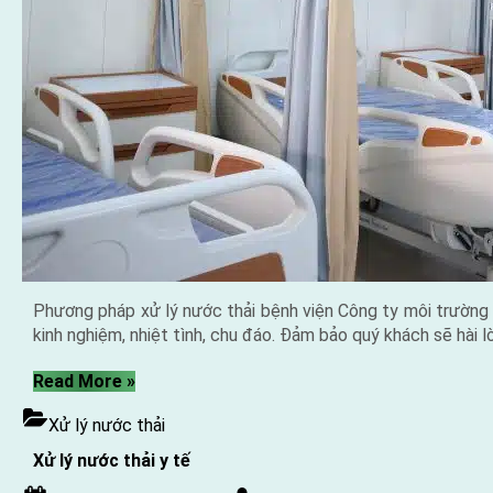
Phương pháp xử lý nước thải bệnh viện Công ty môi trường N
kinh nghiệm, nhiệt tình, chu đáo. Đảm bảo quý khách sẽ hài l
“Phương
Read More
»
pháp
Xử lý nước thải
xử
lý
Xử lý nước thải y tế
nước