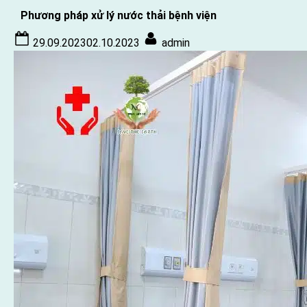
thải
Phương pháp xử lý nước thải bệnh viện
bệnh
Posted
By
viện
29.09.2023
02.10.2023
admin
on
bằng
công
nghệ
AAO:
Giải
pháp
tối
ưu
cho
môi
trường
y
tế”