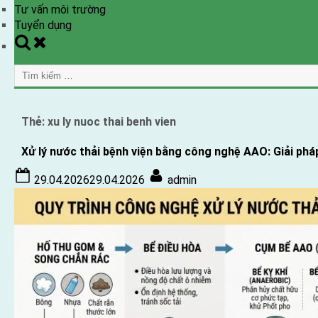
Tư vấn môi trường
Tuyển dụng
Toggle
search
Tìm
form
kiếm
cho:
Thẻ:
xu ly nuoc thai benh vien
Xử lý nước thải bệnh viện bằng công nghệ AAO: Giải phá
Posted
By
29.04.2026
29.04.2026
admin
on