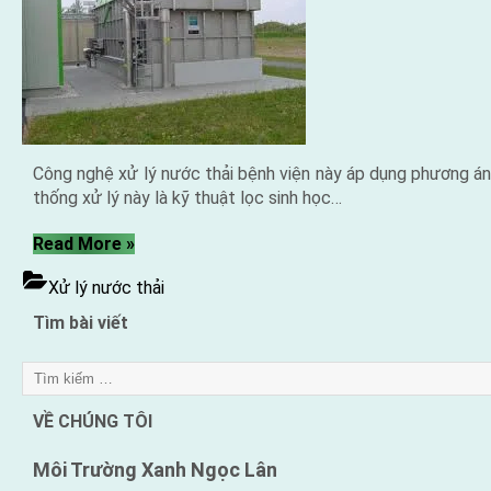
Công nghệ xử lý nước thải bệnh viện này áp dụng phương án lọ
thống xử lý này là kỹ thuật lọc sinh học…
“Công
Read More
»
nghệ
Xử lý nước thải
xử
lý
Tìm bài viết
nước
thải
bệnh
viện”
VỀ CHÚNG TÔI
Môi Trường Xanh
Ngọc Lân