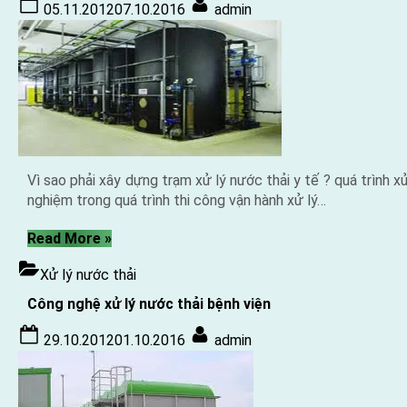
Posted
By
thải
05.11.2012
07.10.2016
admin
on
bệnh
viện”
Vì sao phải xây dựng trạm xử lý nước thải y tế ? quá trình 
nghiệm trong quá trình thi công vận hành xử lý…
“Xử
Read More
»
lý
Xử lý nước thải
nước
thải
Công nghệ xử lý nước thải bệnh viện
y
Posted
By
tế”
29.10.2012
01.10.2016
admin
on