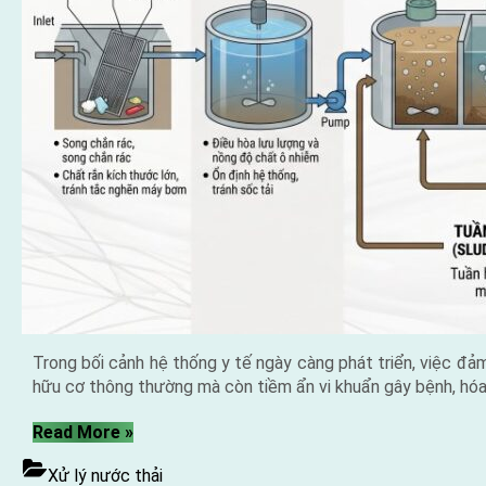
Trong bối cảnh hệ thống y tế ngày càng phát triển, việc đả
hữu cơ thông thường mà còn tiềm ẩn vi khuẩn gây bệnh, hóa
“Xử
Read More
»
lý
Xử lý nước thải
nước