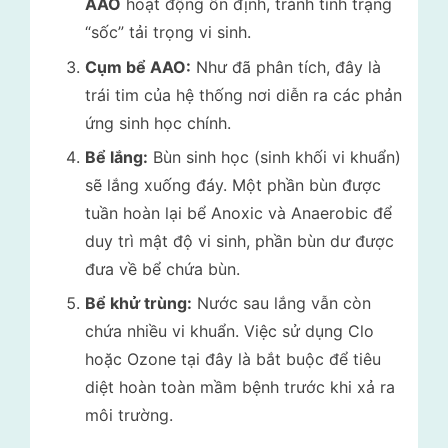
AAO
hoạt động ổn định, tránh tình trạng
“sốc” tải trọng vi sinh.
Cụm bể AAO:
Như đã phân tích, đây là
trái tim của hệ thống nơi diễn ra các phản
ứng sinh học chính.
Bể lắng:
Bùn sinh học (sinh khối vi khuẩn)
sẽ lắng xuống đáy. Một phần bùn được
tuần hoàn lại bể Anoxic và Anaerobic để
duy trì mật độ vi sinh, phần bùn dư được
đưa về bể chứa bùn.
Bể khử trùng:
Nước sau lắng vẫn còn
chứa nhiều vi khuẩn. Việc sử dụng Clo
hoặc Ozone tại đây là bắt buộc để tiêu
diệt hoàn toàn mầm bệnh trước khi xả ra
môi trường.