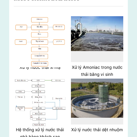
viết
o
u
s
P
o
s
t
:
Xử lý nước thải xi mạ
Xử lý Amoniac trong nước
thải bằng vi sinh
Hệ thống xử lý nước thải
Xử lý nước thải dệt nhuộm
nhà hàng khách sạn