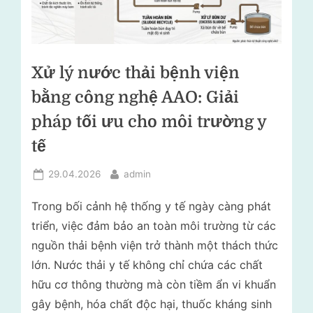
lý
i
rác
t
thải
–
r
Tư
Xử lý nước thải bệnh viện
ư
vấn
bằng công nghệ AAO: Giải
ờ
môi
trường
n
pháp tối ưu cho môi trường y
g
tế
N
Posted
By
29.04.2026
admin
g
on
ọ
Trong bối cảnh hệ thống y tế ngày càng phát
triển, việc đảm bảo an toàn môi trường từ các
c
nguồn thải bệnh viện trở thành một thách thức
L
lớn. Nước thải y tế không chỉ chứa các chất
â
hữu cơ thông thường mà còn tiềm ẩn vi khuẩn
n
gây bệnh, hóa chất độc hại, thuốc kháng sinh