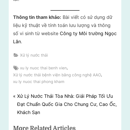
Thông tin tham khảo:
Bài viết có sử dụng dữ
liệu kỹ thuật về tính toán lưu lượng và thông
số vi sinh từ website
Công ty Môi trường Ngọc
Lân
.
Xử lý nước thải
Tags:
,
xu ly nuoc thai benh vien
,
Xử lý nước thải bệnh viện bằng công nghệ AAO
xu ly nuoc thai phong kham
Điều
P
Xử Lý Nước Thải Tòa Nhà: Giải Pháp Tối Ưu
r
Đạt Chuẩn Quốc Gia Cho Chung Cư, Cao Ốc,
hướng
e
Khách Sạn
bài
v
More Related Articles
i