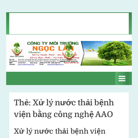
Skip
Chính sách bảo mật
Liên hệ
Tin môi trường
to
Giới thiệu
content
C
Xử
lý
ô
nước
n
thải
–
g
Xử
Thẻ:
Xử lý nước thải bệnh
t
lý
viện bằng công nghệ AAO
khí
y
thải
m
–
Xử lý nước thải bệnh viện
ô
Xử