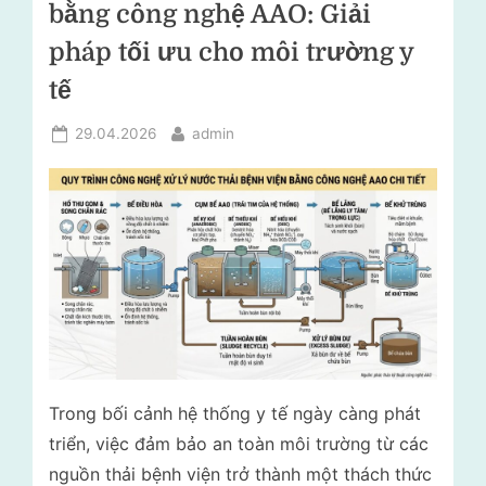
lý
bằng công nghệ AAO: Giải
i
rác
pháp tối ưu cho môi trường y
t
thải
–
r
tế
Tư
ư
vấn
Posted
By
29.04.2026
admin
ờ
môi
on
trường
n
g
N
g
ọ
c
L
Trong bối cảnh hệ thống y tế ngày càng phát
â
triển, việc đảm bảo an toàn môi trường từ các
n
nguồn thải bệnh viện trở thành một thách thức