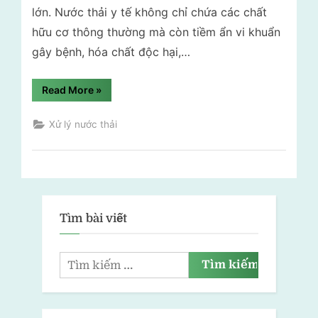
lớn. Nước thải y tế không chỉ chứa các chất
hữu cơ thông thường mà còn tiềm ẩn vi khuẩn
gây bệnh, hóa chất độc hại,…
“Xử
Read More
»
lý
nước
thải
Xử lý nước thải
bệnh
viện
bằng
công
nghệ
AAO:
Giải
pháp
tối
Tìm bài viết
ưu
cho
môi
trường
y
tế”