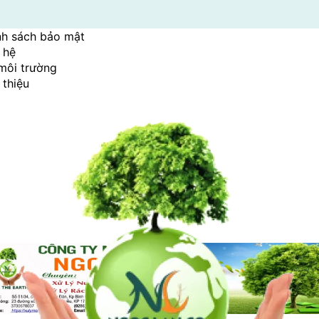
nh sách bảo mật
 hệ
tent
môi trường
 thiệu