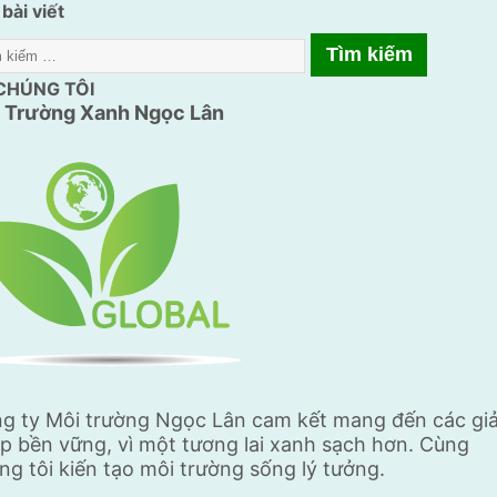
bài viết
lý
từ
Nhà
CHÚNG TÔI
máy
 Trường Xanh
Ngọc Lân
Yên
Xá
ào
ào
đổ
về
sông
Tô
Lịch”
g ty Môi trường Ngọc Lân cam kết mang đến các giả
p bền vững, vì một tương lai xanh sạch hơn. Cùng
ng tôi kiến tạo môi trường sống lý tưởng.