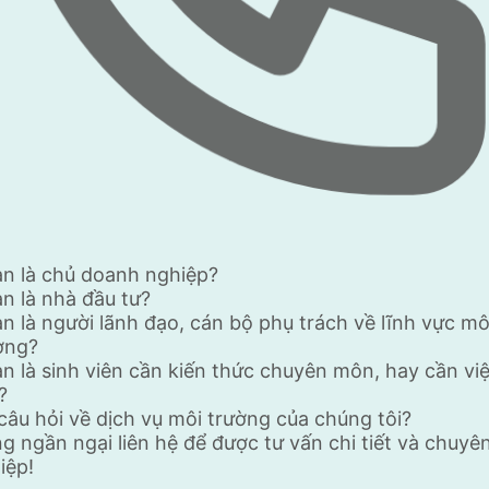
ạn là chủ doanh nghiệp?
ạn là nhà đầu tư?
ạn là người lãnh đạo, cán bộ phụ trách về lĩnh vực mô
ờng?
ạn là sinh viên cần kiến thức chuyên môn, hay cần vi
?
câu hỏi về dịch vụ môi trường của chúng tôi?
g ngần ngại liên hệ để được tư vấn chi tiết và chuyê
iệp!