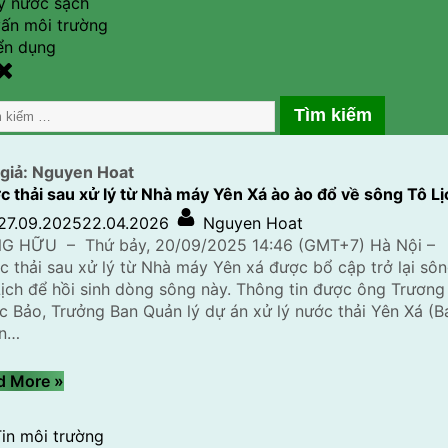
lý nước sạch
vấn môi trường
ển dụng
gle
rch
m
m
giả:
Nguyen Hoat
 thải sau xử lý từ Nhà máy Yên Xá ào ào đổ về sông Tô Lị
Posted
By
27.09.2025
22.04.2026
Nguyen Hoat
on
G HỮU – Thứ bảy, 20/09/2025 14:46 (GMT+7) Hà Nội –
 thải sau xử lý từ Nhà máy Yên xá được bổ cập trở lại sô
ịch để hồi sinh dòng sông này. Thông tin được ông Trương
 Bảo, Trưởng Ban Quản lý dự án xử lý nước thải Yên Xá (B
n…
“Nước
d More
»
thải
sau
in môi trường
xử