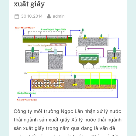
lý
xuất giấy
i
rác
t
thải
Posted
By
30.10.2014
admin
–
r
on
Tư
ư
vấn
ờ
môi
trường
n
g
N
g
ọ
c
L
Công ty môi trường Ngọc Lân nhận xử lý nước
â
thải ngành sản xuất giấy Xử lý nước thải ngành
n
sản xuất giấy trong năm qua đang là vấn đề