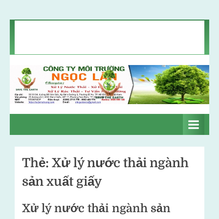
Skip
Chính sách bảo mật
Liên hệ
Tin môi trường
to
Giới thiệu
content
C
Xử
lý
ô
nước
n
thải
–
g
Xử
Thẻ:
Xử lý nước thải ngành
t
lý
sản xuất giấy
khí
y
thải
m
–
Xử lý nước thải ngành sản
ô
Xử