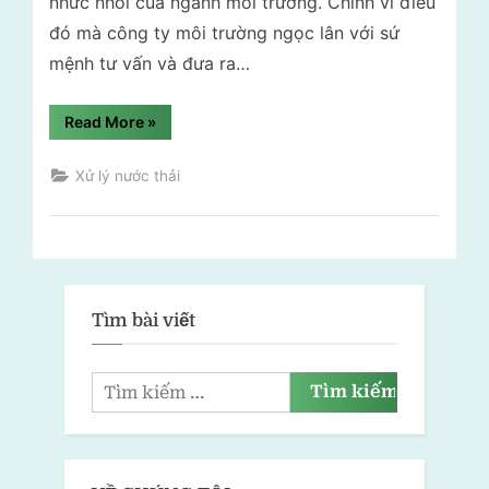
nhức nhối của ngành môi trường. Chính vì điều
đó mà công ty môi trường ngọc lân với sứ
mệnh tư vấn và đưa ra…
“Xử
Read More
»
lý
nước
thải
Xử lý nước thải
ngành
sản
xuất
giấy”
Tìm bài viết