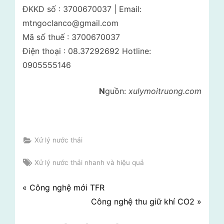
ĐKKD số : 3700670037 | Email:
mtngoclanco@gmail.com
Mã số thuế : 3700670037
Điện thoại : 08.37292692 Hotline:
0905555146
N
guồn:
xulymoitruong.com
Xử lý nước thải
Tags:
Xử lý nước thải nhanh và hiệu quả
Điều
P
Công nghệ mới TFR
r
N
Công nghệ thu giữ khí CO2
hướng
e
e