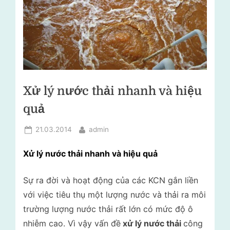
lý
i
rác
t
thải
–
r
Tư
ư
vấn
ờ
môi
trường
n
Xử lý nước thải nhanh và hiệu
g
quả
N
Posted
By
21.03.2014
admin
g
on
ọ
Xử lý nước thải nhanh và hiệu quả
c
Sự ra đời và hoạt động của các KCN gắn liền
L
với việc tiêu thụ một lượng nước và thải ra môi
â
trường lượng nước thải rất lớn có mức độ ô
n
nhiễm cao. Vì vậy vấn đề
xử lý nước thải
công