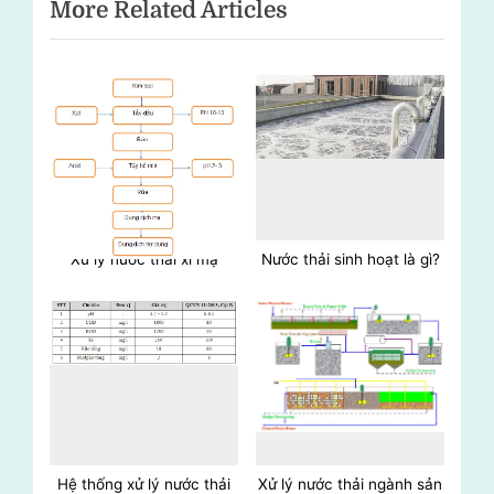
More Related Articles
bài
v
x
i
t
viết
o
P
u
o
s
s
P
t
o
:
s
t
Xử lý nước thải xi mạ
Nước thải sinh hoạt là gì?
:
Hệ thống xử lý nước thải
Xử lý nước thải ngành sản