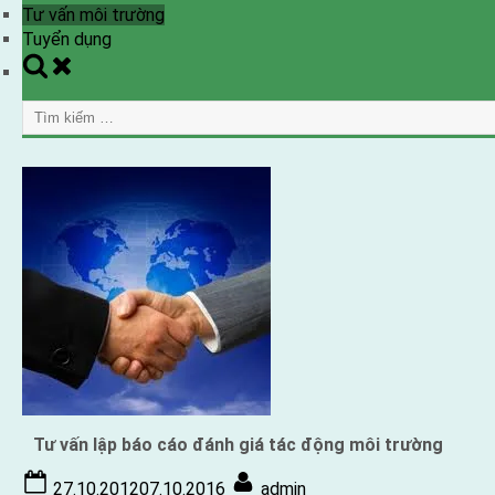
Tư vấn môi trường
Tuyển dụng
Toggle
search
Tìm
form
kiếm
cho:
Tư vấn lập báo cáo đánh giá tác động môi trường
Posted
By
27.10.2012
07.10.2016
admin