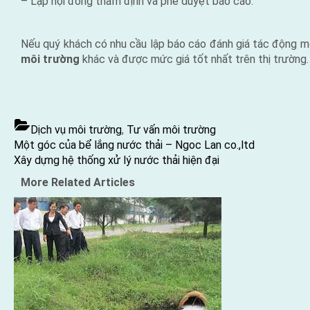
– Lập hội đồng thẩm định và phê duyệt báo cáo.
Nếu quý khách có nhu cầu lập báo cáo đánh giá tác động m
môi trường
khác và được mức giá tốt nhất trên thị trường.
Dịch vụ môi trường
,
Tư vấn môi trường
Điều
Previous
Một góc của bể lắng nước thải – Ngoc Lan co.,ltd
hướng
Post:
Next
Xây dựng hệ thống xử lý nước thải hiện đại
bài
Post:
More Related Articles
viết