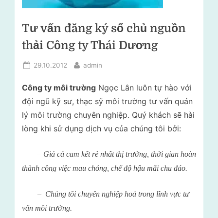
lý
i
rác
t
thải
Tư vấn đăng ký sổ chủ nguồn
–
r
thải Công ty Thái Dương
Tư
ư
vấn
Posted
By
29.10.2012
admin
ờ
môi
on
trường
n
Công ty môi trường
Ngọc Lân luôn tự hào với
g
đội ngũ kỹ sư, thạc sỹ môi trường tư vấn quản
N
lý môi trường chuyên nghiệp. Quý khách sẽ hài
g
lòng khi sử dụng dịch vụ của chúng tôi bởi:
ọ
– Giá cả cam kết rẻ nhất thị trường, thời gian hoàn
c
thành công việc mau chóng, chế độ hậu mãi chu đáo.
L
â
– Chúng tôi chuyên nghiệp hoá trong lĩnh vực tư
n
vấn môi trường.