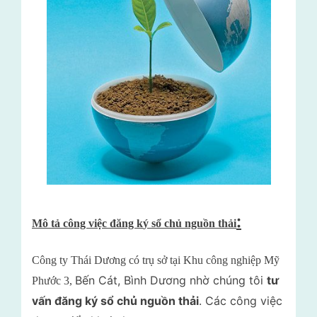
:
Mô tả công việc
đ
ăng k
ý
s
ổ ch
ủ ngu
ồn th
ải
Công ty
Th
ái D
ương
có trụ sở tại Khu công nghiệp
M
ỹ
Bến Cát, Bình Dương nhờ chúng tôi
tư
Ph
ư
ớc 3,
vấn đăng ký sổ chủ nguồn thải
. Các công việc