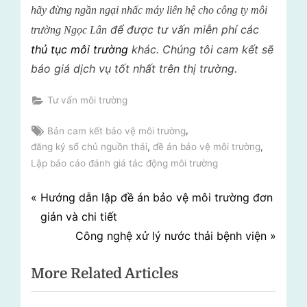
hãy đừng ngần ngại nhấc máy liên hệ cho
c
ông ty m
ôi
để được tư vấn miễn phí các
tr
ư
ờng Ng
ọc L
ân
thủ tục môi trường
khác. Ch
úng t
ôi cam k
ết s
ẽ
b
áo gi
á d
ịch v
ụ
tốt nhất trên thị trường.
Tư vấn môi trường
Tags:
,
Bản cam kết bảo vệ môi trường
,
,
đăng ký sổ chủ nguồn thải
đề án bảo vệ môi trường
Lập báo cáo đánh giá tác động môi trường
Điều
P
Hướng dẫn lập đề án bảo vệ môi trường đơn
r
giản và chi tiết
hướng
e
N
Công nghệ xử lý nước thải bệnh viện
bài
v
e
More Related Articles
i
x
viết
o
t