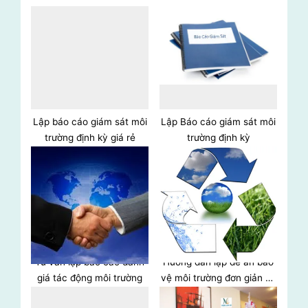
u
P
s
o
P
s
o
t
s
:
t
:
Lập báo cáo giám sát môi
Lập Báo cáo giám sát môi
trường định kỳ giá rẻ
trường định kỳ
Tư vấn lập báo cáo đánh
Hướng dẫn lập đề án bảo
giá tác động môi trường
vệ môi trường đơn giản và
chi tiết