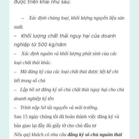
được triển khai như sau:
– X
ác
đ
ịnh ch
ủng lo
ại
, kh
ối l
ư
ợng nguy
ên
li
ệu s
ản
xu
ất.
– Khối lượng chất thải nguy hại của doanh
nghiệp từ
5
00 kg/n
ăm
– Xác định nguồn và khối lượng phát sinh của các
loại chất thải khác.
– Mã đăng ký của các loại chất thải được liệt kê chi
tiết trong sổ chủ
– Lập hồ sơ đăng ký sổ chủ chất thải nguy hại cho chủ
doanh nghiệp ký tên
– Trình nộp Sở tài nguyên và môi trường.
Sau
15
ngày chúng tôi đã hoàn thành việc đăng ký và
bàn giao lại đầy đủ giấy tờ cho chủ đầu tư
Nếu quý khách có nhu cầu
đăng ký sổ chủ nguồn thải