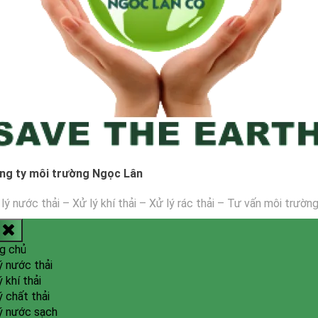
ng ty môi trường Ngọc Lân
lý nước thải – Xử lý khí thải – Xử lý rác thải – Tư vấn môi trườn
g chủ
ý nước thải
ý khí thải
ý chất thải
ý nước sạch