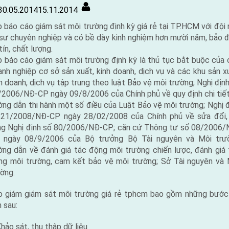
Posted
By
30.05.2014
15.11.2014
on
 báo cáo giám sát môi trường định kỳ giá rẻ tại TP.HCM với đội
 sư chuyên nghiệp và có bề dày kinh nghiệm hơn mười năm, bảo 
tín, chất lượng.
p báo cáo giám sát môi trường định kỳ là thủ tục bắt buộc của 
nh nghiệp cơ sở sản xuất, kinh doanh, dịch vụ và các khu sản x
h doanh, dịch vụ tập trung theo luật Bảo vệ môi trường; Nghị địn
/2006/NĐ-CP ngày 09/8/2006 của Chính phủ về quy định chi tiết
ng dẫn thi hành một số điều của Luật Bảo vệ môi trường; Nghị 
 21/2008/NĐ-CP ngày 28/02/2008 của Chính phủ về sửa đổi,
ng Nghị định số 80/2006/NĐ-CP; căn cứ Thông tư số 08/2006/
 ngày 08/9/2006 của Bộ trưởng Bộ Tài nguyên và Môi trư
ớng dẫn về đánh giá tác động môi trường chiến lược, đánh giá 
ng môi trường, cam kết bảo vệ môi trường; Sở Tài nguyên và 
ờng.
o giám giám sát môi trường giá rẻ tphcm bao gồm những bước
 sau:
hảo sát, thu thập dữ liệu