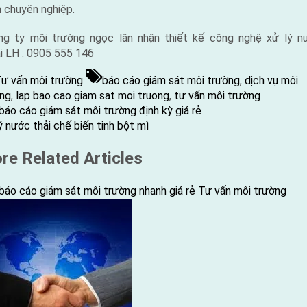
 chuyên nghiệp.
ng ty môi trường ngọc lân nhận thiết kế công nghệ xử lý n
i LH : 0905 555 146
Tags:
ư vấn môi trường
báo cáo giám sát môi trường
,
dịch vụ môi
ng
,
lap bao cao giam sat moi truong
,
tư vấn môi trường
ious
ều
báo cáo giám sát môi trường định kỳ giá rẻ
:
t
ý nước thải chế biến tinh bột mì
ớng
:
re Related Articles
t
báo cáo giám sát môi trường nhanh giá rẻ
Tư vấn môi trường