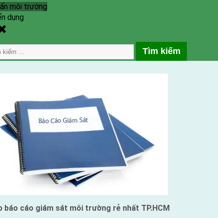
ấn môi trường
ển dụng
gle
ch
m
p báo cáo giám sát môi trường rẻ nhất TP.HCM