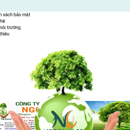
h sách bảo mật
 hệ
ent
môi trường
thiệu