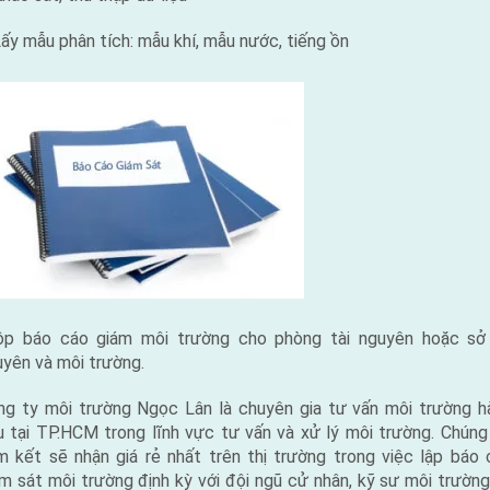
ấy mẫu phân tích: mẫu khí, mẫu nước, tiếng ồn
ộp báo cáo giám môi trường cho phòng tài nguyên hoặc sở 
yên và môi trường.
ng ty môi trường Ngọc Lân là chuyên gia tư vấn môi trường h
u tại TP.HCM trong lĩnh vực tư vấn và xử lý môi trường. Chúng 
m kết sẽ nhận giá rẻ nhất trên thị trường trong việc lập báo 
m sát môi trường định kỳ với đội ngũ cử nhân, kỹ sư môi trườn