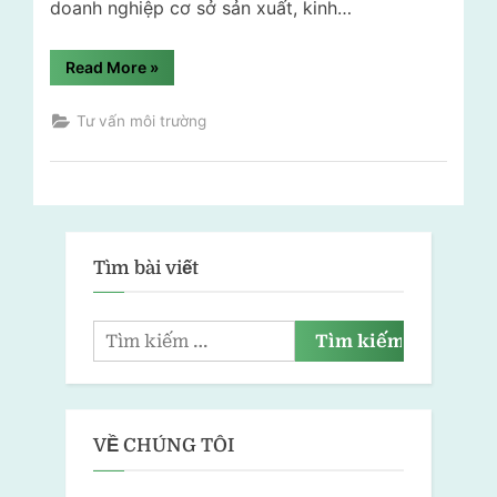
doanh nghiệp cơ sở sản xuất, kinh…
“Lập
Read More
»
báo
cáo
giám
Tư vấn môi trường
sát
môi
trường
rẻ
nhất
TP.HCM”
Tìm bài viết
VỀ CHÚNG TÔI