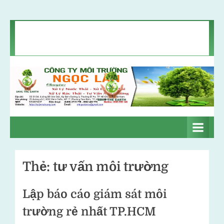
Skip
Chính sách bảo mật
Liên hệ
Tin môi trường
to
Giới thiệu
content
C
Xử
lý
ô
nước
n
thải
–
g
Xử
Thẻ:
tư vấn môi trường
t
lý
khí
y
Lập báo cáo giám sát môi
thải
m
–
trường rẻ nhất TP.HCM
ô
Xử