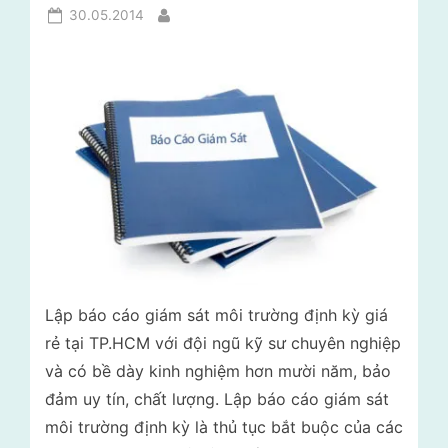
lý
i
Posted
30.05.2014
By
rác
on
t
thải
–
r
Tư
ư
vấn
ờ
môi
trường
n
g
N
g
ọ
Lập báo cáo giám sát môi trường định kỳ giá
c
rẻ tại TP.HCM với đội ngũ kỹ sư chuyên nghiệp
L
và có bề dày kinh nghiệm hơn mười năm, bảo
â
đảm uy tín, chất lượng. Lập báo cáo giám sát
n
môi trường định kỳ là thủ tục bắt buộc của các