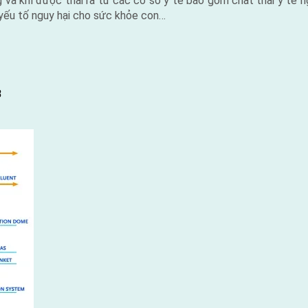
ỏng và khí được thải ra từ các cơ sở y tế bao gồm chất thải y tế 
a yếu tố nguy hại cho sức khỏe con…
B