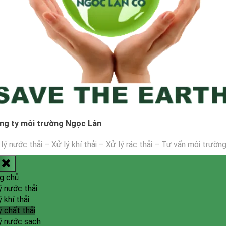
ng ty môi trường Ngọc Lân
lý nước thải – Xử lý khí thải – Xử lý rác thải – Tư vấn môi trườn
g chủ
ý nước thải
ý khí thải
ý chất thải
ý nước sạch