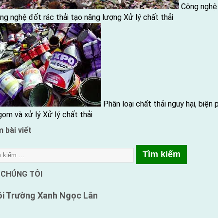
Công nghệ
ng nghệ đốt rác thải tạo năng lượng
Xử lý chất thải
Phân loại chất thải nguy hại, biện
gom và xử lý
Xử lý chất thải
 bài viết
 CHÚNG TÔI
i Trường Xanh
Ngọc Lân