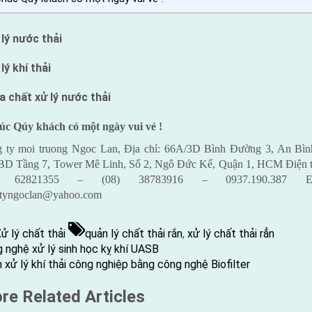
 lý nước thải
lý khí thải
a chất xử lý nước thải
c Qúy khách có một ngày vui vẻ !
 ty moi truong Ngoc Lan, Địa chỉ: 66A/3D Bình Đường 3, An Bìn
BD Tầng 7, Tower Mê Linh, Số 2, Ngô Đức Kế, Quận 1, HCM Điện t
) 62821355 – (08) 38783916 – 0937.190.387 Em
tyngoclan@yahoo.com
Tags:
ử lý chất thải
quản lý chất thải rắn
,
xử lý chất thải rẳn
ious
ều
 nghệ xử lý sinh học kỵ khí UASB
:
t
 xử lý khí thải công nghiệp bằng công nghệ Biofilter
ớng
:
re Related Articles