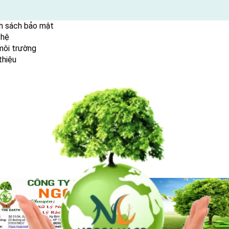
h sách bảo mật
 hệ
ent
môi trường
thiệu