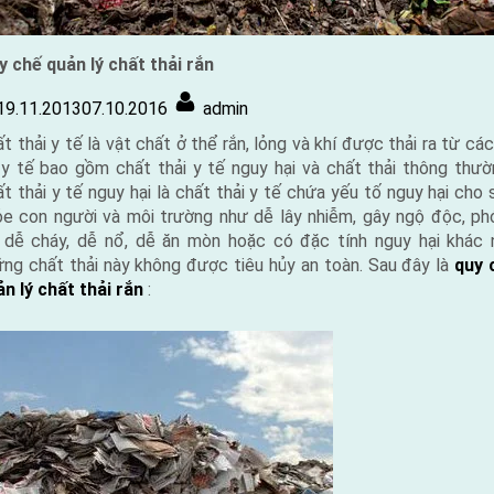
y chế quản lý chất thải rắn
Posted
By
19.11.2013
07.10.2016
admin
on
t thải y tế là vật chất ở thể rắn, lỏng và khí được thải ra từ cá
 y tế bao gồm chất thải y tế nguy hại và chất thải thông thườ
t thải y tế nguy hại là chất thải y tế chứa yếu tố nguy hại cho
ỏe con người và môi trường như dễ lây nhiễm, gây ngộ độc, ph
, dễ cháy, dễ nổ, dễ ăn mòn hoặc có đặc tính nguy hại khác 
ững chất thải này không được tiêu hủy an toàn. Sau đây là
quy 
n lý chất thải rắn
: