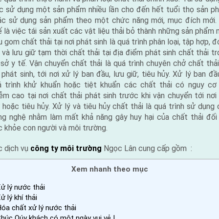
ệc sử dụng một sản phẩm nhiều lần cho đến hết tuổi thọ sản p
ặc sử dụng sản phẩm theo một chức năng mới, mục đích mới. 
 là việc tái sản xuất các vật liệu thải bỏ thành những sản phẩm 
 gom chất thải tại nơi phát sinh là quá trình phân loại, tập hợp, 
 và lưu giữ tạm thời chất thải tại địa điểm phát sinh chất thải t
sở y tế. Vận chuyển chất thải là quá trình chuyên chở chất thả
 phát sinh, tới nơi xử lý ban đầu, lưu giữ, tiêu hủy. Xử lý ban đầ
á trình khử khuẩn hoặc tiệt khuẩn các chất thải có nguy cơ 
ễm cao tại nơi chất thải phát sinh trước khi vận chuyển tới nơi
 hoặc tiêu hủy. Xử lý và tiêu hủy chất thải là quá trình sử dụng
ng nghệ nhằm làm mất khả năng gây huy hại của chất thải đối 
 khỏe con người và môi trường.
c dịch vụ
công ty môi trường
Ngọc Lân cung cấp gồm :
Xem nhanh theo mục
ử lý nước thải
ử lý khí thải
óa chất xử lý nước thải
húc Qúy khách có một ngày vui vẻ !