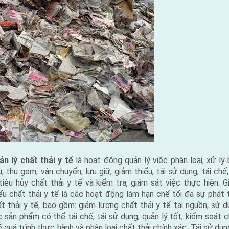
ản lý chất thải y tế
là hoạt động quản lý việc phân loại, xử lý
, thu gom, vận chuyển, lưu giữ, giảm thiểu, tái sử dụng, tái chế
 tiêu hủy chất thải y tế và kiểm tra, giám sát việc thực hiện. 
ểu chất thải y tế là các hoạt động làm hạn chế tối đa sự phát 
t thải y tế, bao gồm: giảm lượng chất thải y tế tại nguồn, sử 
 sản phẩm có thể tái chế, tái sử dụng, quản lý tốt, kiểm soát 
 quá trình thực hành và phân loại chất thải chính xác. Tái sử dụn