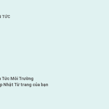
N TỨC
n Tức Môi Trường
p Nhật Từ trang của bạn