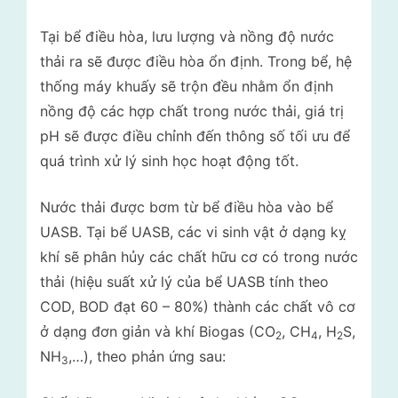
Tại bể điều hòa, lưu lượng và nồng độ nước
thải ra sẽ được điều hòa ổn định. Trong bể, hệ
thống máy khuấy sẽ trộn đều nhằm ổn định
nồng độ các hợp chất trong nước thải, giá trị
pH sẽ được điều chỉnh đến thông số tối ưu để
quá trình xử lý sinh học hoạt động tốt.
Nước thải được bơm từ bể điều hòa vào bể
UASB. Tại bể UASB, các vi sinh vật ở dạng kỵ
khí sẽ phân hủy các chất hữu cơ có trong nước
thải (hiệu suất xử lý của bể UASB tính theo
COD, BOD đạt 60 – 80%) thành các chất vô cơ
ở dạng đơn giản và khí Biogas (CO
, CH
, H
S,
2
4
2
NH
,…), theo phản ứng sau:
3