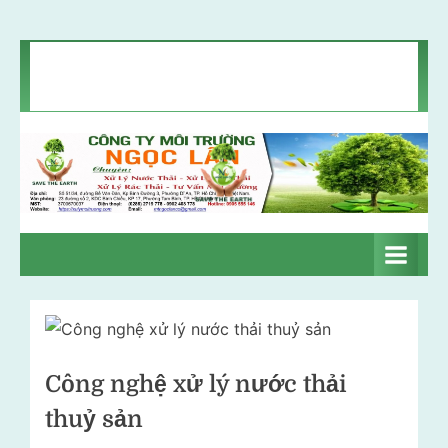
Skip
Chính sách bảo mật
Liên hệ
Tin môi trường
to
Giới thiệu
content
C
Xử
lý
ô
nước
n
thải
–
g
Xử
t
lý
khí
y
Công nghệ xử lý nước thải
thải
m
–
thuỷ sản
ô
Xử