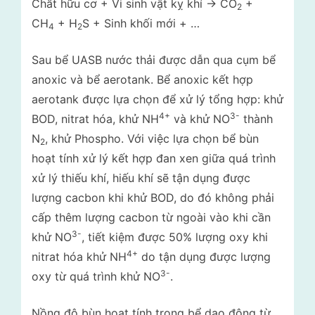
Chất hữu cơ + Vi sinh vật kỵ khí -> CO
+
2
CH
+ H
S + Sinh khối mới + …
4
2
Sau bể UASB nước thải được dẫn qua cụm bể
anoxic và bể aerotank. Bể anoxic kết hợp
aerotank được lựa chọn để xử lý tổng hợp: khử
4+
3-
BOD, nitrat hóa, khử NH
và khử NO
thành
N
, khử Phospho. Với việc lựa chọn bể bùn
2
hoạt tính xử lý kết hợp đan xen giữa quá trình
xử lý thiếu khí, hiếu khí sẽ tận dụng được
lượng cacbon khi khử BOD, do đó không phải
cấp thêm lượng cacbon từ ngoài vào khi cần
3-
khử NO
, tiết kiệm được 50% lượng oxy khi
4+
nitrat hóa khử NH
do tận dụng được lượng
3-
oxy từ quá trình khử NO
.
Nồng độ bùn hoạt tính trong bể dao động từ