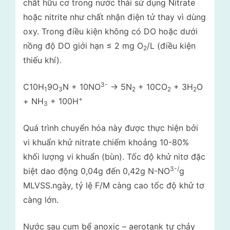
chất hữu cơ trong nước thải sử dụng Nitrate
hoặc nitrite như chất nhận điện tử thay vì dùng
oxy. Trong điều kiện không có DO hoặc dưới
nồng độ DO giới hạn ≤ 2 mg O
/L (điều kiện
2
thiếu khí).
3-
C10H
9O
N + 10NO
-> 5N
+ 10CO
+ 3H
O
1
3
2
2
2
+
+ NH
+ 100H
3
Quá trình chuyển hóa này được thực hiện bởi
vi khuẩn khử nitrate chiếm khoảng 10-80%
khối lượng vi khuẩn (bùn). Tốc độ khử nitơ đặc
3-/
biệt dao động 0,04g đến 0,42g N-NO
g
MLVSS.ngày, tỷ lệ F/M càng cao tốc độ khử tơ
càng lớn.
Nước sau cụm bể anoxic – aerotank tự chảy