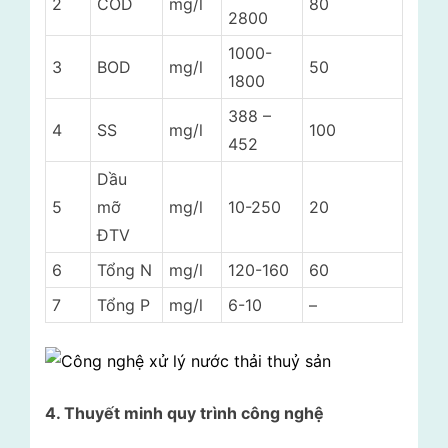
2
COD
mg/l
80
2800
1000-
3
BOD
mg/l
50
1800
388 –
4
SS
mg/l
100
452
Dầu
5
mỡ
mg/l
10-250
20
ĐTV
6
Tổng N
mg/l
120-160
60
7
Tổng P
mg/l
6-10
–
4. Thuyết minh quy trình công nghệ