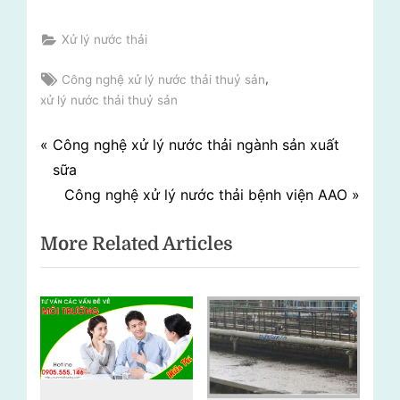
Xử lý nước thải
Tags:
,
Công nghệ xử lý nước thải thuỷ sản
xử lý nước thải thuỷ sản
Điều
P
Công nghệ xử lý nước thải ngành sản xuất
r
sữa
hướng
e
N
Công nghệ xử lý nước thải bệnh viện AAO
bài
v
e
More Related Articles
i
x
viết
o
t
u
P
s
o
P
s
o
t
s
: