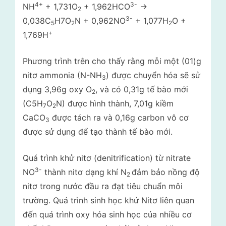
4+
3-
NH
+ 1,731O
+ 1,962HCO
->
2
3-
0,038C
H7O
N + 0,962NO
+ 1,077H
O +
5
2
2
+
1,769H
Phương trình trên cho thấy rằng mỗi một (01)g
nitơ ammonia (N-NH
) được chuyển hóa sẽ sử
3
dụng 3,96g oxy O
, và có 0,31g tế bào mới
2
(C5H
O
N) được hình thành, 7,01g kiềm
7
2
CaCO
được tách ra và 0,16g carbon vô cơ
3
được sử dụng để tạo thành tế bào mới.
Quá trình khử nitơ (denitrification) từ nitrate
3-
NO
thành nitơ dạng khí N
đảm bảo nồng độ
2
nitơ trong nước đầu ra đạt tiêu chuẩn môi
trường. Quá trình sinh học khử Nitơ liên quan
đến quá trình oxy hóa sinh học của nhiều cơ