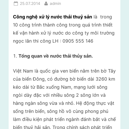
lý
Posted
By
25.07.2014
admin
i
rác
on
t
thải
Công nghệ xử lý nước thải thuỷ sản
là trong
–
r
10 công trình thành công trong quá trình thiết
Tư
ư
kế vận hành xử lý nước do công ty môi trường
vấn
ờ
môi
ngọc lân thi công LH : 0905 555 146
trường
n
Tổng quan về nước thải thủy sản.
g
N
Việt Nam là quốc gia ven biển nằm trên bờ Tây
g
của biển Đông, có đường bờ biển dài 3260 km
ọ
kéo dài từ Bắc xuống Nam, mạng lưới sông
c
ngòi dày đặc với nhiều sông 2 sông lớn và
L
hàng ngàn sông vừa và nhỏ. Hệ động thực vật
sống trên biển, sông hồ vô cùng phong phú
â
làm điều kiện phát triển ngành đánh bắt và chế
n
biến thuỷ hải sản. Trong chính sách phát triển