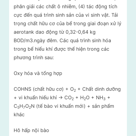
phân giải các chất ô nhiễm, (4) tác động tích
cực đến quá trình sinh sản của vi sinh vật. Tải
trọng chất hữu cơ của bể trong giai đoạn xử lý
aerotank dao động từ 0,32-0,64 kg
BOD/m3.ngày đêm. Các quá trình sinh hóa
trong bể hiếu khí được thể hiện trong các
phương trình sau:
Oxy hóa và tổng hợp
COHNS (chất hữu cơ) + O
+ Chất dinh dưỡng
2
+ vi khuẩn hiếu khí -> CO
+ H
O + NH
+
2
2
3
C
H
O
N (tế bào vi khuẩn mới) + sản phẩm
5
7
2
khác
Hô hấp nội bào