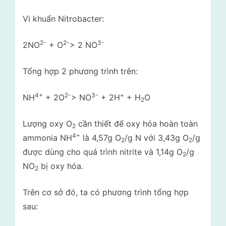
Vi khuẩn Nitrobacter:
2-
2-
3-
2NO
+ O
> 2 NO
Tổng hợp 2 phương trình trên:
4+
2-
3-
+
NH
+ 2O
> NO
+ 2H
+ H
O
2
Lượng oxy O
cần thiết để oxy hóa hoàn toàn
2
4+
ammonia NH
là 4,57g O
/g N với 3,43g O
/g
2
2
được dùng cho quá trình nitrite và 1,14g O
/g
2
NO
bị oxy hóa.
2
Trên cơ sở đó, ta có phương trình tổng hợp
sau: