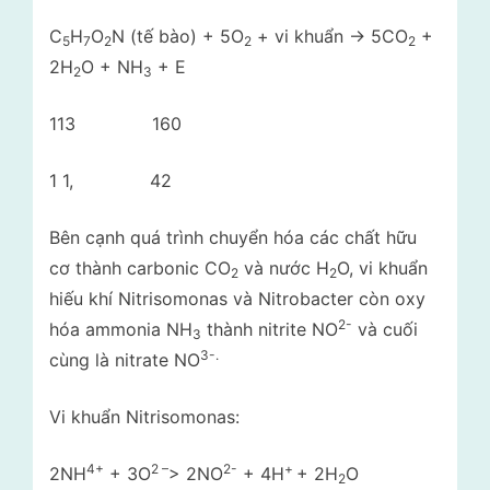
C
H
O
N (tế bào) + 5O
+ vi khuẩn -> 5CO
+
5
7
2
2
2
2H
O + NH
+ E
2
3
113 160
1 1, 42
Bên cạnh quá trình chuyển hóa các chất hữu
cơ thành carbonic CO
và nước H
O, vi khuẩn
2
2
hiếu khí Nitrisomonas và Nitrobacter còn oxy
2-
hóa ammonia NH
thành nitrite NO
và cuối
3
3-.
cùng là nitrate NO
Vi khuẩn Nitrisomonas:
4+
2 –
2-
+
2NH
+ 3O
> 2NO
+ 4H
+ 2H
O
2