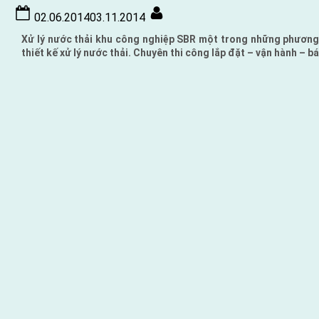
Posted
By
02.06.2014
03.11.2014
on
Xử lý nước thải khu công nghiệp SBR một trong những phương 
thiết kế xử lý nước thải. Chuyên thi công lắp đặt – vận hành – bá