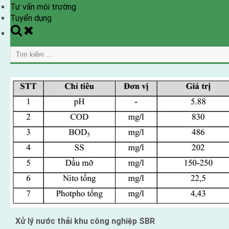
Tư vấn môi trường
Tuyển dụng
Toggle
search
Tìm
form
kiếm
cho:
Xử lý nước thải khu công nghiệp SBR