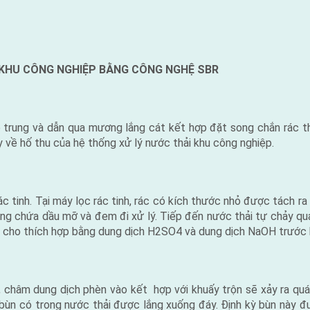
I KHU CÔNG NGHIỆP BẰNG CÔNG NGHỆ SBR
trung và dẫn qua mương lắng cát kết hợp đặt song chắn rác th
 về hố thu của hệ thống xử lý nước thải khu công nghiệp.
 tinh. Tại máy lọc rác tinh, rác có kích thước nhỏ được tách ra 
ng chứa dầu mỡ và đem đi xử lý. Tiếp đến nước thải tự chảy qua
 cho thích hợp bằng dung dịch H2SO4 và dung dịch NaOH trước k
 châm dung dịch phèn vào kết hợp với khuấy trộn sẽ xảy ra quá t
g bùn có trong nước thải được lắng xuống đáy. Định kỳ bùn này