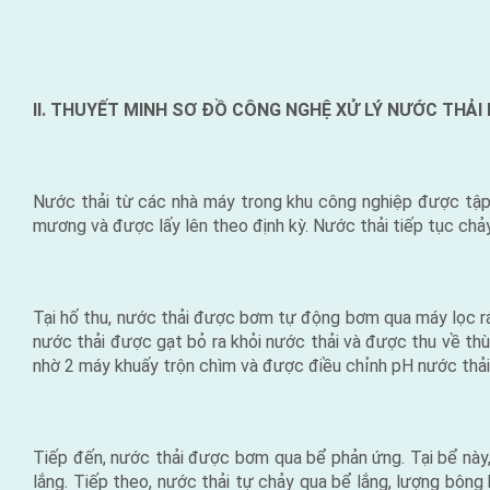
II. THUYẾT MINH SƠ ĐỒ CÔNG NGHỆ XỬ LÝ NƯỚC THẢ
Nước thải từ các nhà máy trong khu công nghiệp được tập 
mương và được lấy lên theo định kỳ. Nước thải tiếp tục chảy
Tại hố thu, nước thải được bơm tự động bơm qua máy lọc rác
nước thải được gạt bỏ ra khỏi nước thải và được thu về thù
nhờ 2 máy khuấy trộn chìm và được điều chỉnh pH nước thải
Tiếp đến, nước thải được bơm qua bể phản ứng. Tại bể này,
lắng. Tiếp theo, nước thải tự chảy qua bể lắng, lượng bôn