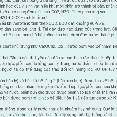
ắng các chất kết bông ở bể lắng 1 sẽ được đưa vào bể Aerotank
nh học của vi sinh vật hiếu khí, một phần trở thành tế bào, phần 
t vô cơ ở dạng đơn giản như CO2, H2O…Theo phản ứng sau :
H2O + CO2 + sinh khối mới
 hiếu khí Aerotank tính theo COD, BOD đạt khoảng 90-95%.
c dẫn sang bể lắng II. Tại đây dưới tác dụng của trọng lực, Cặ
ra bể chứa bùn nhờ hệ thống thu bùn dưới đáy, nước thải ở phí
a chất khử trùng như Ca(OCl)2, Cl2… được bơm vào bể nhằm tiêu
thải đầu ra cần đạt yêu cầu đầu ra cao thì nước thải sẽ tiếp 
ọc áp lực, phần cặn lơ lửng còn lại trong nước thải sẽ tiếp tục đư
 người ta có thể dùng cột trao đổi ion, màng lọc RO, UF tùy
ùn hóa lý) và bùn từ bể lắng 2 (bùn sinh học) được thải về bể 
hống nén bùn nhằm làm giảm độ ẩm. Tiếp tục, phần bùn sau kh
hô và nước, phần bùn khô được được phân vào loại chất thải rắn
ép bùn được bơm trở lại vào bể điều hòa 1 và tiếp tục được xử lý l
ền thống trong xử lý nước thải dệt nhuộm hay sử dụng. Quý kh
 sự tư vấn khoa học, tận tình để xây dựng một hệ thống xử lý n