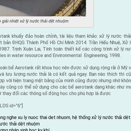
xử lý nước thải dệt nhuộm
tank khuấy đảo hoàn chỉnh, tài liệu tham khảo: xử lý nước thải
t bản ĐHQG Thành Phố Hồ Chí Minh 2014. Trần Hiếu Nhuệ, Xử l
87. Trịnh Xuân Lai, Tính toán thiết kế các công trình xử lý n
ries in water resource and Environmental Engineering, 1998.
toán bể Aerotank rất khoa học nên được sử dụng rộng rãi ở Mỹ 
 lưu lượng nước thải là có kết quả ngay. Bạn nào thích thì cũn
ợp với hiện trang mặt bằng của mình cũng được nhưng nhớ khôn
này cũng có thể sử dụng cho các bể aerotank dạng khác như mư
 thay đổi các thông số động học cho phù hợp là được
DS id=”6″]
gs:
ng nghe xu ly nuoc thai det nhuom
,
hệ thống xử lý nước thải dệ
nước thải dệt nhuộm
ơng pháp sinh học kỵ khí