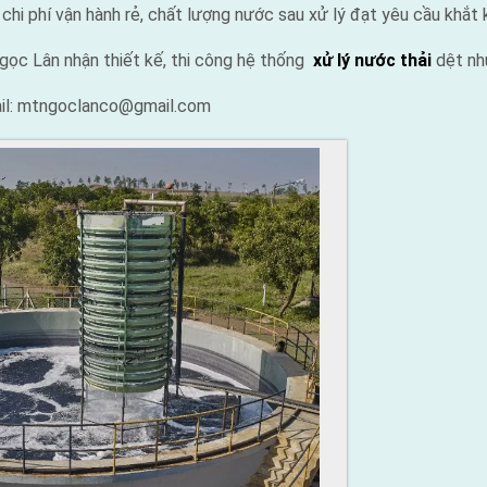
 chi phí vận hành rẻ, chất lượng nước sau xử lý đạt yêu cầu khắt 
ọc Lân nhận thiết kế, thi công hệ thống
xử lý nước thải
dệt n
ail: mtngoclanco@gmail.com