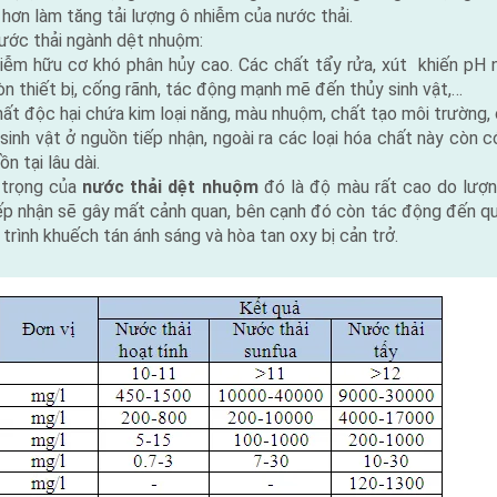
hơn làm tăng tải lượng ô nhiễm của nước thải.
ước thải ngành dệt nhuộm:
ễm hữu cơ khó phân hủy cao. Các chất tẩy rửa, xút khiến pH 
n thiết bị, cống rãnh, tác động mạnh mẽ đến thủy sinh vật,…
ất độc hại chứa kim loại năng, màu nhuộm, chất tạo môi trường, 
sinh vật ở nguồn tiếp nhận, ngoài ra các loại hóa chất này còn 
n tại lâu dài.
 trọng của
nước thải dệt nhuộm
đó là độ màu rất cao do lượ
 tiếp nhận sẽ gây mất cảnh quan, bên cạnh đó còn tác động đến q
 trình khuếch tán ánh sáng và hòa tan oxy bị cản trở.