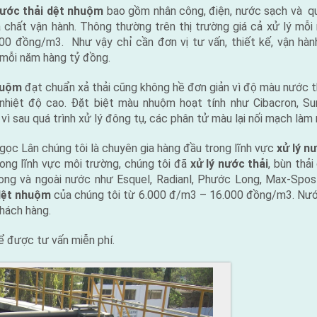
nước thải dệt nhuộm
bao gồm nhân công, điện, nước sạch và qua
a chất vận hành. Thông thường trên thị trường giá cả xử lý mỗi
0 đồng/m3. Như vậy chỉ cần đơn vị tư vấn, thiết kế, vận hàn
mỗi năm hàng tỷ đồng.
huộm
đạt chuẩn xả thải cũng không hề đơn giản vì độ màu nước t
, nhiệt độ cao. Đặt biệt màu nhuộm hoạt tính như Cibacron, Sum
 vì sau quá trình xử lý đông tụ, các phân tử màu lại nối mạch làm
ọc Lân chúng tôi là chuyên gia hàng đầu trong lĩnh vực
xử lý n
ong lĩnh vực môi trường, chúng tôi đã
xử lý nước thải
, bùn thả
ong và ngoài nước như Esquel, Radianl, Phước Long, Max-Spo
 dệt nhuộm
của chúng tôi từ 6.000 đ/m3 – 16.000 đồng/m3. Nước 
hách hàng.
 được tư vấn miễn phí.