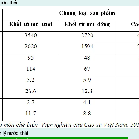
ước thải
 lý nước thải