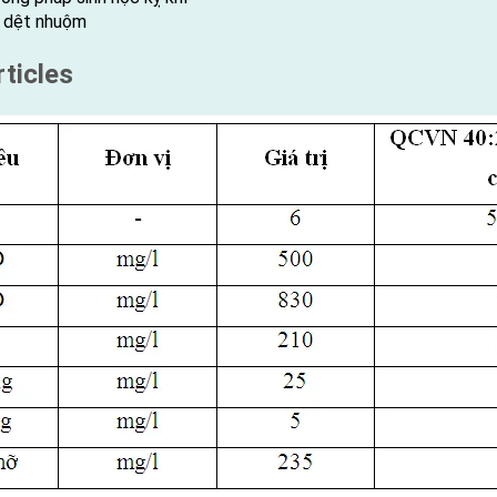
i dệt nhuộm
ticles