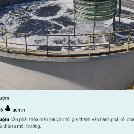
huộm
By
16
admin
huộm
cần phải thỏa mãn hai yếu tố: giá thành vận hành phải rẻ, ch
ả thải ra môi trường.