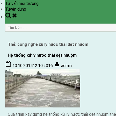
Tư vấn môi trường
Tuyển dụng
Toggle
search
Tìm
form
kiếm
cho:
Thẻ:
cong nghe xu ly nuoc thai det nhuom
Hệ thống xử lý nước thải dệt nhuộm
Posted
By
10.10.2014
12.10.2016
admin
on
Quá trình xây dựng hệ thống xử lý nước thải dệt nhuộm th