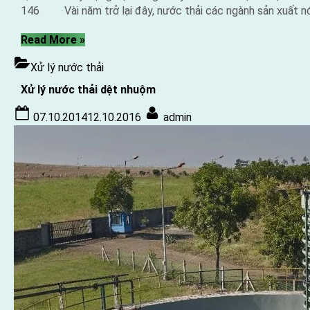
146 Vài năm trở lại đây, nước thải các ngành sản xuất nó
“Hệ
Read More
»
thống
Xử lý nước thải
xử
lý
Xử lý nước thải dệt nhuộm
nước
Posted
By
thải
07.10.2014
12.10.2016
admin
on
dệt
nhuộm”