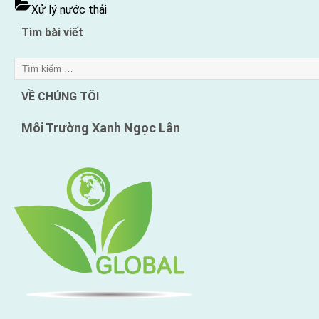
Xử lý nước thải
nước
thải
Tìm bài viết
dệt
nhuộm”
VỀ CHÚNG TÔI
Môi Trường Xanh
Ngọc Lân