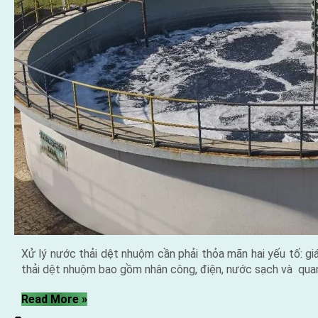
Xử lý nước thải dệt nhuộm cần phải thỏa mãn hai yếu tố: giá
thải dệt nhuộm bao gồm nhân công, điện, nước sạch và qua
“Xử
Read More
»
lý