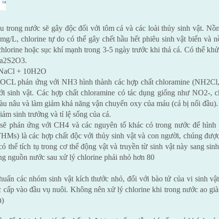
 trong nước sẽ gây độc đối với tôm cá và các loài thủy sinh vật. Nồn
mg/L, chlorine tự do có thể gây chết hầu hết phiêu sinh vật biển và 
chlorine hoặc sục khí mạnh trong 3-5 ngày trước khi thả cá. Có thể k
Na2S2O3.
NaCl + 10H2O
ROCL phản ứng với NH3 hình thành các hợp chất chloramine (NH2Cl,
 với sinh vật. Các hợp chất chloramine có tác dụng giống như NO2-,
 nâu và làm giảm khả năng vận chuyển oxy của máu (cá bị nổi đầu). D
iảm sinh trưởng và tỉ lệ sống của cá.
sẽ phản ứng với CH4 và các nguyên tố khác có trong nước để hình 
s) là các hợp chất độc với thủy sinh vật và con người, chúng được
ó thể tích tụ trong cơ thể động vật và truyền từ sinh vật này sang si
 nguồn nước sau xử lý chlorine phải nhỏ hơn 80
khuẩn các nhóm sinh vật kích thước nhỏ, đối với bào tử của vi sinh vật
 cấp vào đầu vụ nuôi. Không nên xử lý chlorine khi trong nước ao gi
m
)