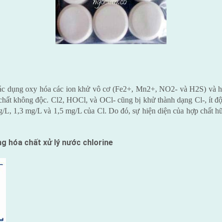
tác dụng oxy hóa các ion khử vô cơ (Fe2+, Mn2+, NO2- và H2S) và h
 chất không độc. Cl2, HOCl, và OCl- cũng bị khử thành dạng Cl-, ít
/L, 1,3 mg/L và 1,5 mg/L của Cl. Do đó, sự hiện diện của hợp chất h
ằng
h
óa chất xử lý nước chlorine