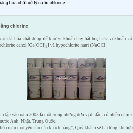
ằng hóa chất xử lý nước chlorine
bằng chlorine
-rin là hóa chất dùng để khử vi khuẩn hay bất hoạt các vi khuẩn có 
ochlorite canxi [Ca(OCl)
] và hypochlorite natri (NaOCl
2
 lập vào năm 2003 là một trong những đơn vị đi đầu, có nhiều năm ki
c nước Anh, Nhật, Trung Quốc.
hỏa mãn mọi yêu cầu của khách hàng”, Quý khách sẽ hài lòng khi hợp t