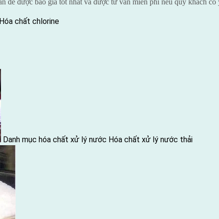
 để được báo giá tốt nhất và được tư vấn miễn phí nếu quý khách có
Hóa chất chlorine
Danh mục hóa chất xử lý nước
Hóa chất xử lý nước thải