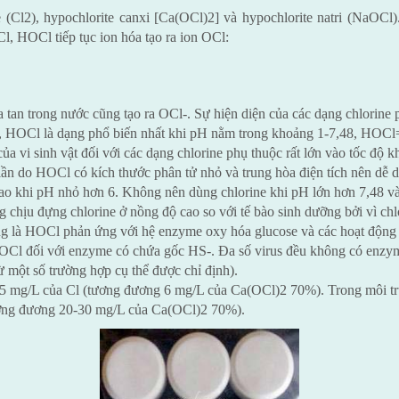
ne (Cl2), hypochlorite canxi [Ca(OCl)2] và hypochlorite natri (NaOC
, HOCl tiếp tục ion hóa tạo ra ion OCl:
a tan trong nước cũng tạo ra OCl-. Sự hiện diện của các dạng chlorine
2, HOCl là dạng phổ biến nhất khi pH nằm trong khoảng 1-7,48, HOCl
 vi sinh vật đối với các dạng chlorine phụ thuộc rất lớn vào tốc độ k
n do HOCl có kích thước phân tử nhỏ và trung hòa điện tích nên dễ d
 cao khi pH nhỏ hơn 6. Không nên dùng chlorine khi pH lớn hơn 7,48 v
g chịu đựng chlorine ở nồng độ cao so với tế bào sinh dưỡng bởi vì ch
ng là HOCl phản ứng với hệ enzyme oxy hóa glucose và các hoạt động tr
HOCl đối với enzyme có chứa gốc HS-. Đa số virus đều không có enzy
rừ một số trường hợp cụ thể được chỉ định).
 1,5 mg/L của Cl (tương đương 6 mg/L của Ca(OCl)2 70%). Trong môi 
ương đương 20-30 mg/L của Ca(OCl)2 70%).