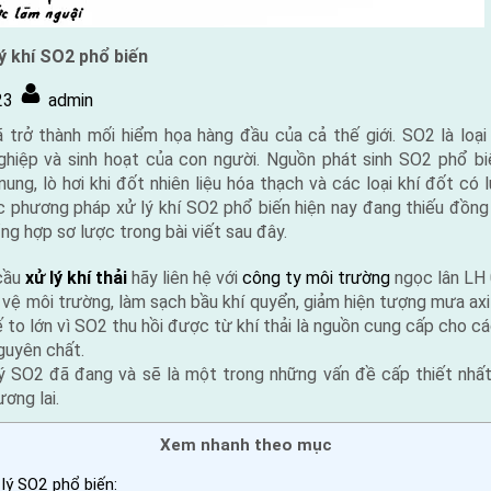
ý khí SO2 phổ biến
By
23
admin
 trở thành mối hiểm họa hàng đầu của cả thế giới. SO2 là loại
ghiệp và sinh hoạt của con người. Nguồn phát sinh SO2 phổ bi
 nung, lò hơi khi đốt nhiên liệu hóa thạch và các loại khí đốt c
c phương pháp xử lý khí SO2 phổ biến hiện nay đang thiếu đồng 
ng hợp sơ lược trong bài viết sau đây.
cầu
xử lý khí thải
hãy liên hệ với
công ty môi trường
ngọc lân LH
vệ môi trường, làm sạch bầu khí quyển, giảm hiện tượng mưa axi
 tế to lớn vì SO2 thu hồi được từ khí thải là nguồn cung cấp cho c
guyên chất.
lý SO2 đã đang và sẽ là một trong những vấn đề cấp thiết nhất
ơng lai.
Xem nhanh theo mục
lý SO2 phổ biến: