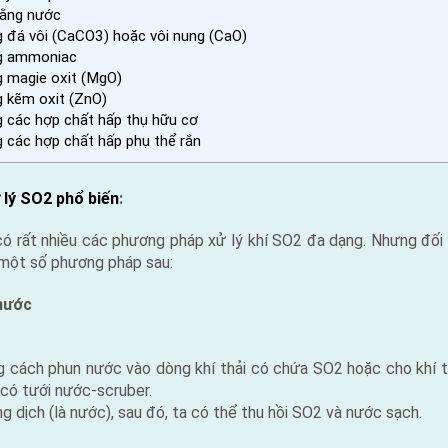
bằng nước
g đá vôi (CaCO3) hoặc vôi nung (CaO)
ng ammoniac
g magie oxit (MgO)
g kẽm oxit (ZnO)
g các hợp chất hấp thụ hữu cơ
g các hợp chất hấp phụ thể rắn
lý SO2 phổ biến
:
i có rất nhiều các phương pháp xử lý khí SO2 đa dạng. Nhưng đối
một số phương pháp sau:
nước
g cách phun nước vào dòng khí thải có chứa SO2 hoặc cho khí t
 có tưới nước-scruber.
ng dịch (là nước), sau đó, ta có thể thu hồi SO2 và nước sạch.