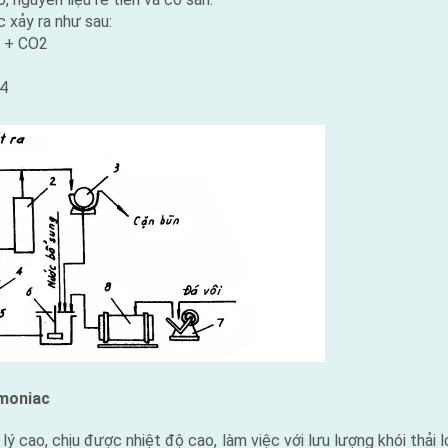
 xảy ra như sau:
 + CO2
4
mmoniac
lý cao, chịu được nhiệt độ cao, làm việc với lưu lượng khói thải l