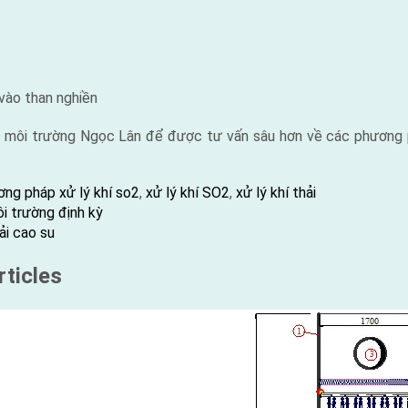
 vào than nghiền
ty môi trường Ngọc Lân để được tư vấn sâu hơn về các phương 
:
ng pháp xử lý khí so2
,
xử lý khí SO2
,
xử lý khí thải
i trường định kỳ
ải cao su
ticles