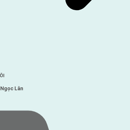
ÔI
ệ Ngọc Lân