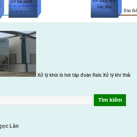
Xử lý khói lò hơi tập đoàn Rals
Xử lý khí thải
gọc Lân