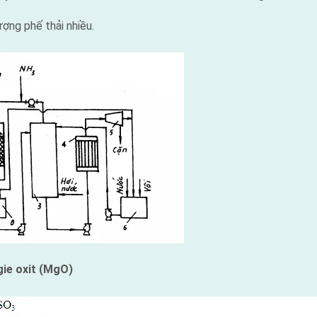
ợng phế thải nhiều.
gie oxit (MgO)