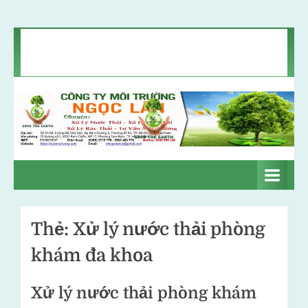
Skip
Chính sách bảo mật
Liên hệ
Tin môi trường
to
Giới thiệu
content
C
Xử
lý
ô
nước
n
thải
–
g
Xử
Thẻ:
Xử lý nước thải phòng
t
lý
khám đa khoa
khí
y
thải
m
–
Xử lý nước thải phòng khám
ô
Xử