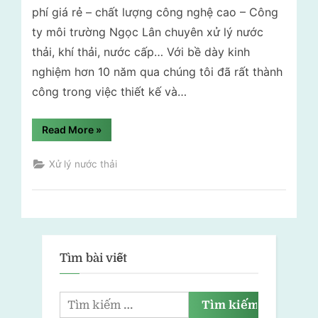
phí giá rẻ – chất lượng công nghệ cao – Công
ty môi trường Ngọc Lân chuyên xử lý nước
thải, khí thải, nước cấp… Với bề dày kinh
nghiệm hơn 10 năm qua chúng tôi đã rất thành
công trong việc thiết kế và…
“Xử
Read More
»
lý
nước
thải
Xử lý nước thải
phòng
khám
đa
khoa”
Tìm bài viết