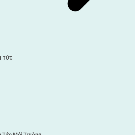
N TỨC
n Tức Môi Trường