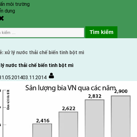
ấn môi trường
ển dụng
gle
ch
m
ẻ:
xử lý nước thải chế biến tinh bột mì
lý nước thải chế biến tinh bột mì
Posted
By
31.05.2014
03.11.2014
on