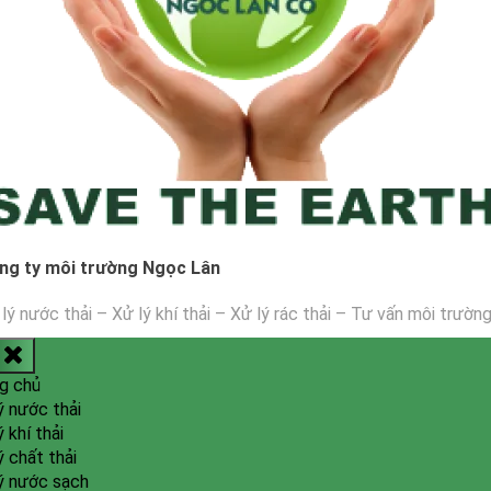
ng ty môi trường Ngọc Lân
lý nước thải – Xử lý khí thải – Xử lý rác thải – Tư vấn môi trườn
g chủ
ý nước thải
ý khí thải
ý chất thải
ý nước sạch