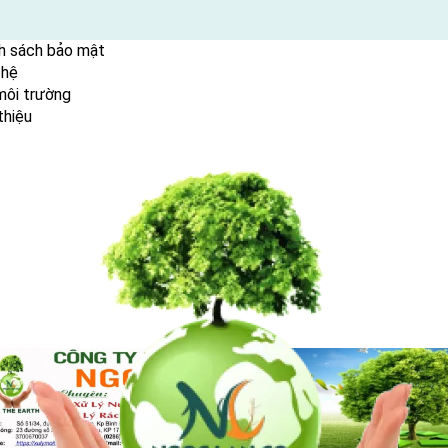
h sách bảo mật
 hệ
ent
môi trường
thiệu