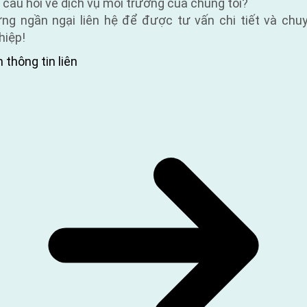
 câu hỏi về dịch vụ môi trường của chúng tôi?
ng ngần ngại liên hệ để được tư vấn chi tiết và chu
hiệp!
 thông tin liên