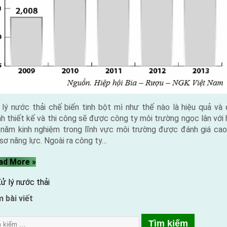
 lý nước thải chế biến tinh bột mì như thế nào là hiệu quả và 
nh thiết kế và thi công sẽ được công ty môi trường ngọc lân với
 năm kinh nghiệm trong lĩnh vực môi trường được đánh giá cao
sơ năng lực. Ngoài ra công ty…
“Xử
ad More
»
lý
ử lý nước thải
nước
thải
 bài viết
chế
biến