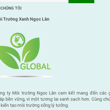
tinh
bột
 CHÚNG TÔI
mì”
i Trường Xanh
Ngọc Lân
ng ty Môi trường Ngọc Lân cam kết mang đến các g
áp bền vững, vì một tương lai xanh sạch hơn. Cùng ch
i kiến tạo môi trường sống lý tưởng.