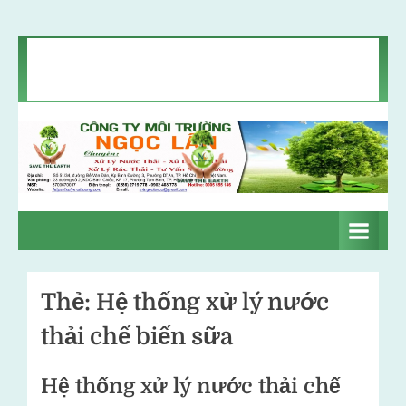
Skip
Chính sách bảo mật
Liên hệ
Tin môi trường
to
Giới thiệu
content
C
Xử
lý
ô
nước
n
thải
–
g
Xử
Thẻ:
Hệ thống xử lý nước
t
lý
thải chế biến sữa
khí
y
thải
m
–
Hệ thống xử lý nước thải chế
ô
Xử