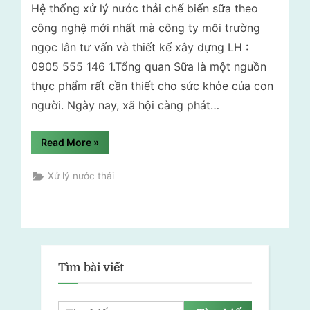
Hệ thống xử lý nước thải chế biến sữa theo
công nghệ mới nhất mà công ty môi trường
ngọc lân tư vấn và thiết kế xây dựng LH :
0905 555 146 1.Tổng quan Sữa là một nguồn
thực phẩm rất cần thiết cho sức khỏe của con
người. Ngày nay, xã hội càng phát…
“Hệ
Read More
»
thống
xử
lý
Xử lý nước thải
nước
thải
chế
biến
sữa”
Tìm bài viết